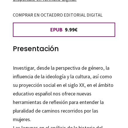
secundaria
cantidad
COMPRAR EN OCTAEDRO EDITORIAL DIGITAL
EPUB
9.99€
Presentación
Investigar, desde la perspectiva de género, la
influencia de la ideología y la cultura, así como
su proyección social en el siglo XX, en el ámbito
educativo español nos ofrece nuevas
herramientas de reflexión para entender la
pluralidad de caminos recorridos por las
mujeres.
Las lagunas en el análisis de la historia del