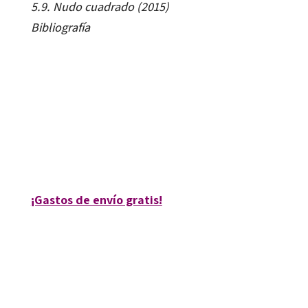
5.9.
Nudo cuadrado
(2015)
Bibliografía
Antonia García Luque; Matilde Peinado Rodríguez
9788499217673
9788499217680
13151-0
13151-4
¡Gastos de envío gratis!