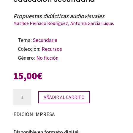
Propuestas didácticas audiovisuales
Matilde Peinado Rodríguez
, Antonia García Luque.
Tema:
Secundaria
Colección:
Recursos
Género:
No ficción
15,00
€
Igualdad
AÑADIR AL CARRITO
de
género
EDICIÓN IMPRESA
en
educación
Disponible en formato digital: