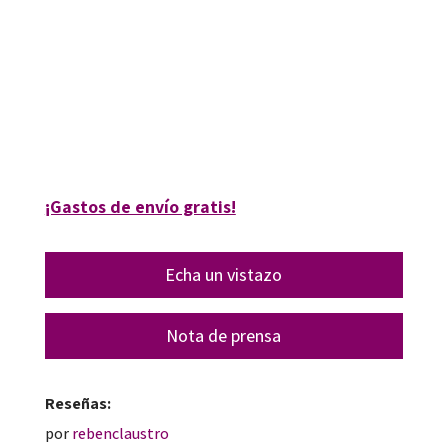
Coral Elizondo Carmona
9788418083327
9788418083921
15210-0
15210-4
¡Gastos de envío gratis!
Echa un vistazo
Nota de prensa
Reseñas:
por
rebenclaustro