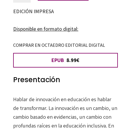
inclusión
EDICIÓN IMPRESA
educativa
en
Disponible en formato digital:
la
Universidad:
COMPRAR EN OCTAEDRO EDITORIAL DIGITAL
diseño
EPUB
8.99€
universal
para
el
Presentación
aprendizaje
y
Hablar de innovación en educación es hablar
la
de transformar. La innovación es un cambio, un
educación
cambio basado en evidencias, un cambio con
de
profundas raíces en la educación inclusiva. En
calidad