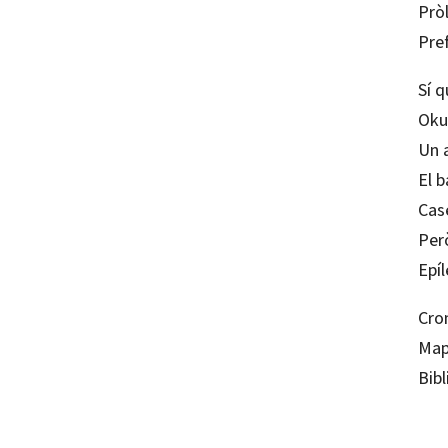
Prò
Pre
Sí q
Okup
Un 
El b
Cas
Per
Epí
Cro
Map
Bib
João 