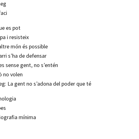
leg
faci
ue es pot
a i resisteix
altre món és possible
arri s’ha de defensar
es sense gent, no s’entén
ò no volen
leg: La gent no s’adona del poder que té
nologia
es
liografia mínima
França