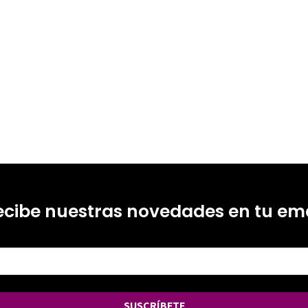
17219420
-0
ecibe nuestras novedades en tu ema
SUSCRÍBETE