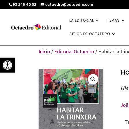
93 246 40 02
octaedro@octaedro.com
LA EDITORIAL
TEMAS
SITIOS DE OCTAEDRO
Inicio
/
Editorial Octaedro
/ Habitar la tri
Abrir barra de herramientas
Ha
His
Joã
T