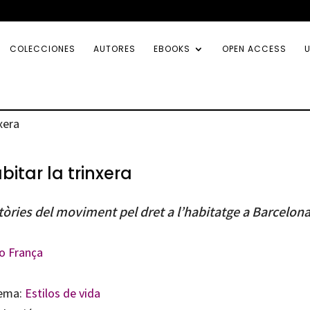
COLECCIONES
AUTORES
EBOOKS
OPEN ACCESS
U
nxera
bitar la trinxera
tòries del moviment pel dret a l’habitatge a Barcelon
o França
ema:
Estilos de vida