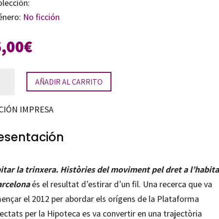
olección:
énero:
No ficción
6,00
€
itar
AÑADIR AL CARRITO
xera
CIÓN IMPRESA
tidad
esentación
itar la trinxera. Històries del moviment pel dret a l’habit
arcelona
és el resultat d’estirar d’un fil. Una recerca que va
ençar el 2012 per abordar els orígens de la Plataforma
ectats per la Hipoteca es va convertir en una trajectòria