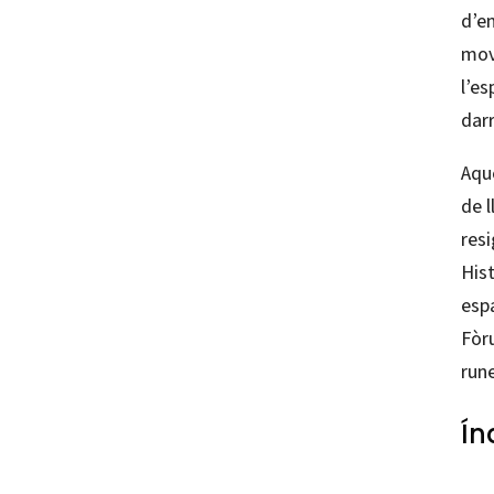
d’e
mov
l’es
darr
Aque
de l
resi
Hist
espa
Fòru
rune
Ín