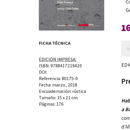
C
G
1
FICHA TÉCNICA
Hab
la
EDICIÓN IMPRESA:
trin
EDI
ISBN: 9788417219420
can
DOI:
Referencia: 80175-0
Pr
Fecha: marzo, 2018
Encuadernación: rústica
Tamaño: 15 x 21 cm.
Hab
Páginas: 176
a B
com
d’Af