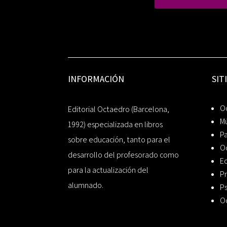
INFORMACIÓN
SIT
Oc
Editorial Octaedro (Barcelona,
Mú
1992) especializada en libros
P
sobre educación, tanto para el
O
desarrollo del profesorado como
Ed
para la actualización del
Pr
alumnado.
Ps
O