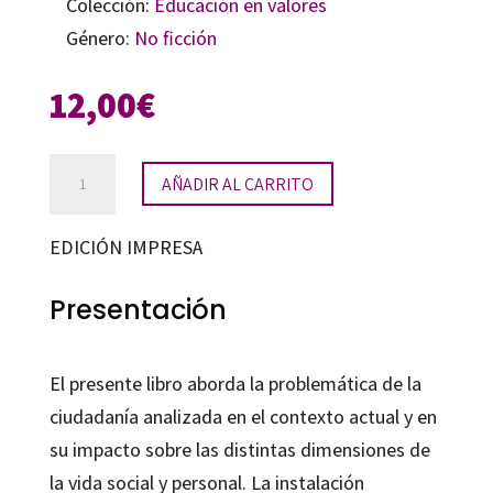
Colección:
Educación en valores
Género:
No ficción
12,00
€
Globalización,
AÑADIR AL CARRITO
ciudadanía
y
EDICIÓN IMPRESA
educación
cantidad
Presentación
El presente libro aborda la problemática de la
ciudadanía analizada en el contexto actual y en
su impacto sobre las distintas dimensiones de
la vida social y personal. La instalación