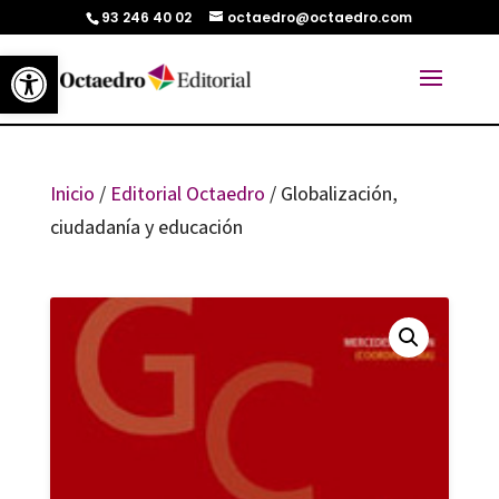
93 246 40 02
octaedro@octaedro.com
Abrir barra de herramientas
Inicio
/
Editorial Octaedro
/ Globalización,
ciudadanía y educación