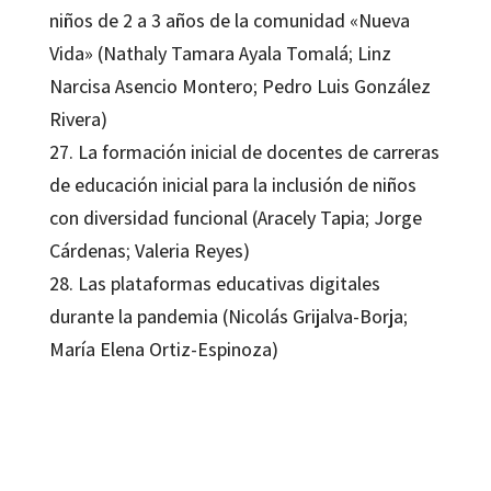
niños de 2 a 3 años de la comunidad «Nueva
Vida» (Nathaly Tamara Ayala Tomalá; Linz
Narcisa Asencio Montero; Pedro Luis González
Rivera)
27. La formación inicial de docentes de carreras
de educación inicial para la inclusión de niños
con diversidad funcional (Aracely Tapia; Jorge
Cárdenas; Valeria Reyes)
28. Las plataformas educativas digitales
durante la pandemia (Nicolás Grijalva-Borja;
María Elena Ortiz-Espinoza)
Fernando Moscoso-Merchán, Fernando Pesántez-Avilés, Juan Cárdenas-Tapia, María Sol Villagómez-Rodríguez
9788410790544
09686-1