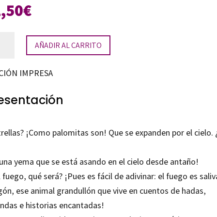
1,50
€
ellas
AÑADIR AL CARRITO
mo
omitas
CIÓN IMPRESA
os
esentación
tidad
rellas? ¡Como palomitas son! Que se expanden por el cielo. ¿
 una yema que se está asando en el cielo desde antaño!
l fuego, qué será? ¡Pues es fácil de adivinar: el fuego es sali
gón, ese animal grandullón que vive en cuentos de hadas,
endas e historias encantadas!