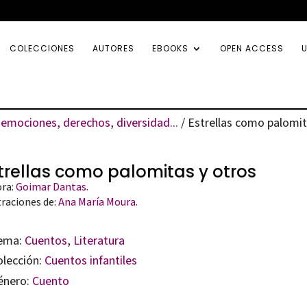
COLECCIONES
AUTORES
EBOOKS
OPEN ACCESS
U
emociones, derechos, diversidad...
/ Estrellas como palomit
trellas como palomitas y otros
ora:
Goimar Dantas.
traciones de:
Ana María Moura.
ema:
Cuentos
,
Literatura
olección:
Cuentos infantiles
énero:
Cuento