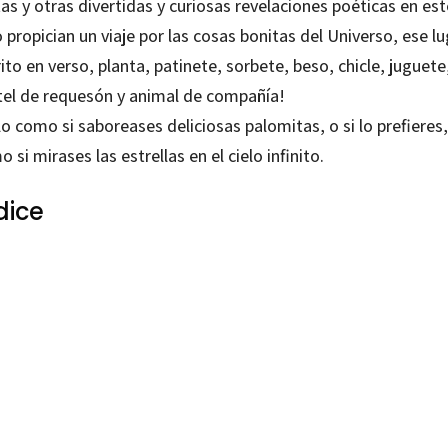
as y otras divertidas y curiosas revelaciones poéticas en est
o propician un viaje por las cosas bonitas del Universo, ese l
ito en verso, planta, patinete, sorbete, beso, chicle, juguete
tel de requesón y animal de compañía!
o como si saboreases deliciosas palomitas, o si lo prefieres,
 si mirases las estrellas en el cielo infinito.
dice
aría Moura; Goimar Dantas
99215808
99216744
-0
-1