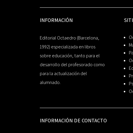
INFORMACIÓN
SIT
Oc
Editorial Octaedro (Barcelona,
Mú
1992) especializada en libros
P
sobre educación, tanto para el
O
desarrollo del profesorado como
Ed
para la actualización del
Pr
alumnado.
Ps
O
INFORMACIÓN DE CONTACTO