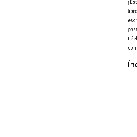
¡Est
libr
escr
pas
Léel
como
Ín
Ana M
97884
97884
42208
42208