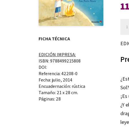
1
Estr
co
FICHA TÉCNICA
pal
EDI
y
EDICIÓN IMPRESA:
otr
Pr
ISBN: 9788499215808
can
DOI:
Referencia: 42208-0
¿Est
Fecha: julio, 2014
Encuadernación: rústica
Sol?
Tamaño: 21 x 28 cm.
¡Es
Páginas: 28
¿Y e
dra
ley