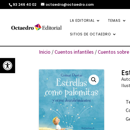
93 246 40 02
octaedro@octaedro.com
LA EDITORIAL
TEMAS
SITIOS DE OCTAEDRO
Inicio
/
Cuentos infantiles
/
Cuentos sobre 
Abrir barra de herramientas
Es
Aut
Ilus
T
C
G