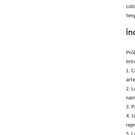
col
teng
Ín
Pró
Int
1. 
arte
2. 
narr
3. P
4. U
repr
5. L