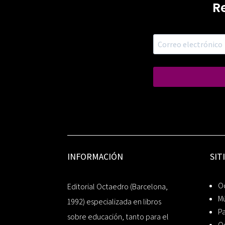
R
INFORMACIÓN
SIT
Oc
Editorial Octaedro (Barcelona,
Mú
1992) especializada en libros
P
sobre educación, tanto para el
O