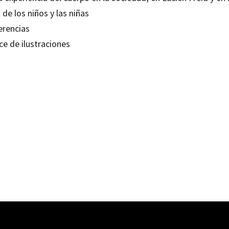
 de los niños y las niñas
erencias
ce de ilustraciones
ndo Hernández-Hernández
80638876
0