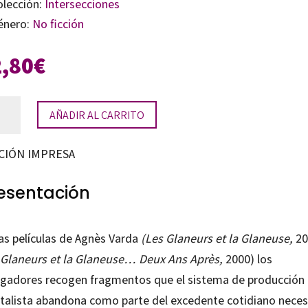
olección:
Intersecciones
énero:
No ficción
2,80
€
igador@s
AÑADIR AL CARRITO
CIÓN IMPRESA
ura
al
esentación
tidad
las películas de Agnès Varda
(Les Glaneurs et la Glaneuse,
20
 Glaneurs et la Glaneuse… Deux Ans Après,
2000) los
igadores recogen fragmentos que el sistema de producción
italista abandona como parte del excedente cotidiano neces