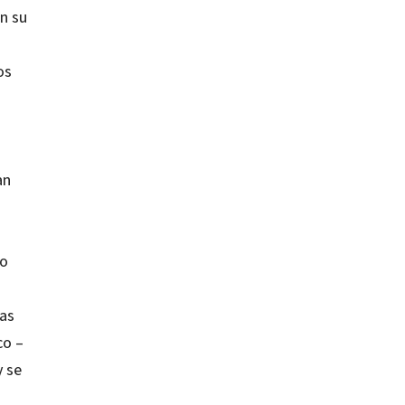
n su
os
an
mo
ías
co –
y se