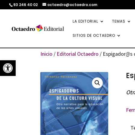
93 246 40 02
octaedro@octaedro.com
LA EDITORIAL
TEMAS
SITIOS DE OCTAEDRO
Inicio
/
Editorial Octaedro
/ Espigador@s de
Abrir barra de herramientas
Es
Otr
Fer
T