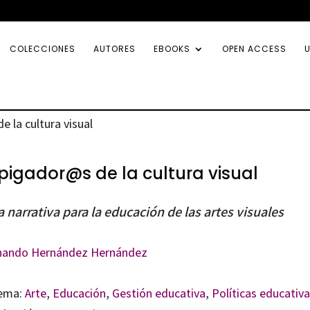
COLECCIONES
AUTORES
EBOOKS
OPEN ACCESS
U
 la cultura visual
pigador@s de la cultura visual
a narrativa para la educación de las artes visuales
nando Hernández Hernández
ema:
Arte
,
Educación
,
Gestión educativa
,
Políticas educativ