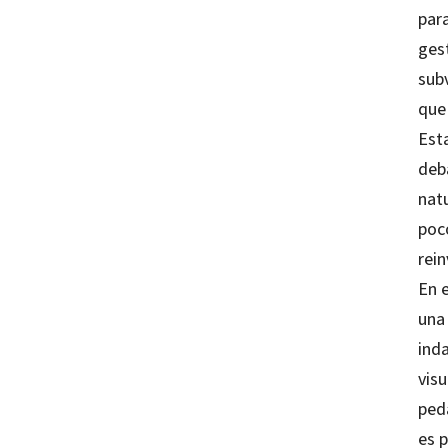
par
ges
sub
que 
Esta
deba
nat
poco
rein
En 
una 
ind
visu
ped
es p