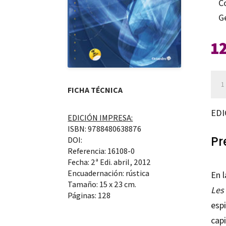
C
G
1
Esp
FICHA TÉCNICA
de
la
EDI
EDICIÓN IMPRESA:
cult
ISBN: 9788480638876
visu
Pr
DOI:
Referencia: 16108-0
can
Fecha: 2ª Edi. abril, 2012
Encuadernación: rústica
En 
Tamaño: 15 x 23 cm.
Les
Páginas: 128
esp
cap