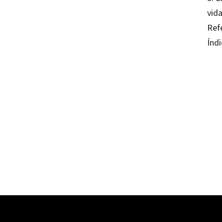
vida
Ref
Índi
Ferna
97884
16108-