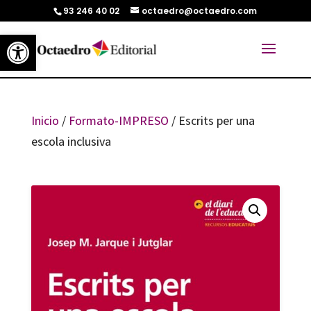
93 246 40 02
octaedro@octaedro.com
Abrir barra de herramientas
Inicio
/
Formato-IMPRESO
/ Escrits per una
escola inclusiva