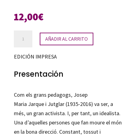
12,00
€
Escrits
AÑADIR AL CARRITO
per
una
EDICIÓN IMPRESA
escola
inclusiva
Presentación
cantidad
Com els grans pedagogs, Josep
Maria Jarque i Jutglar (1935-2016) va ser, a
més, un gran activista. I, per tant, un idealista.
Una d’aquelles persones que fan moure el món
en la bona direcció. Constant, tossut i