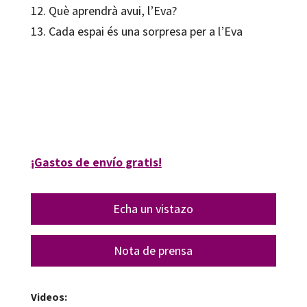
12. Què aprendrà avui, l’Eva?
13. Cada espai és una sorpresa per a l’Eva
Manel Güell Barceló; Marta Balsach Solé
9788419023605
80196-0
¡Gastos de envío gratis!
Echa un vistazo
Nota de prensa
Videos: