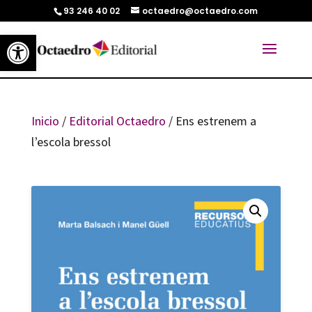
93 246 40 02
octaedro@octaedro.com
Abrir barra de herramientas
Inicio
/
Editorial Octaedro
/ Ens estrenem a
l’escola bressol