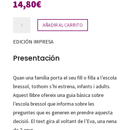
14,80
€
Ens
AÑADIR AL CARRITO
estrenem
a
EDICIÓN IMPRESA
l’escola
bressol
Presentación
cantidad
Quan una família porta el seu fill o filla a l’escola
bressol, tothom s’hi estrena, infants i adults.
Aquest llibre ofereix una guia bàsica sobre
l’escola bressol que informa sobre les
preguntes que es generen en prendre aquesta
decisió. El text gira al voltant de l’Eva, una nena
de 2 anys.