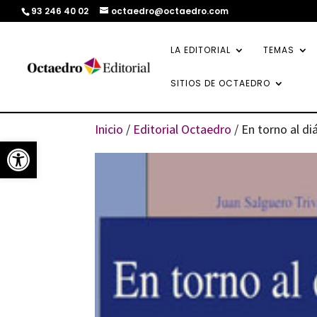
93 246 40 02
octaedro@octaedro.com
LA EDITORIAL
TEMAS
SITIOS DE OCTAEDRO
Inicio
/
Editorial Octaedro
/ En torno al di
Abrir barra de herramientas