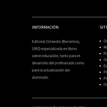
INFORMACIÓN
SIT
Oc
Editorial Octaedro (Barcelona,
Mú
1992) especializada en libros
P
sobre educación, tanto para el
O
desarrollo del profesorado como
Ed
para la actualización del
Pr
alumnado.
Ps
O