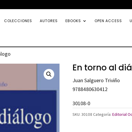
COLECCIONES
AUTORES
EBOOKS
OPEN ACCESS
U
álogo
En torno al di
Juan Salguero Triviño
9788480630412
30108-0
SKU:
30108
Categoría:
Editorial O