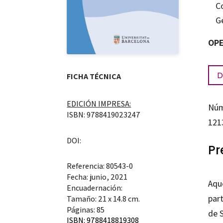
C
G
OPE
D
FICHA TÉCNICA
EDICIÓN IMPRESA:
Núm
ISBN: 9788419023247
121
DOI:
Pr
Referencia: 80543-0
Fecha: junio, 2021
Aque
Encuadernación:
par
Tamaño: 21 x 14.8 cm.
Páginas: 85
de S
ISBN: 9788418819308