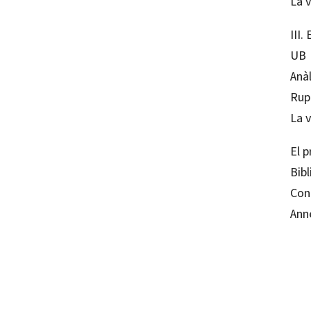
La v
III
UB
Anàl
Rup
La v
El 
Bibl
Con
Anne
Lluís Casas 
9788419023