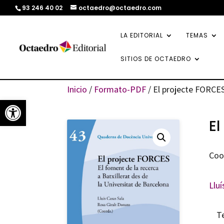
93 246 40 02
octaedro@octaedro.com
LA EDITORIAL
TEMAS
SITIOS DE OCTAEDRO
Inicio
/
Formato-PDF
/ El projecte FORCE
Abrir barra de herramientas
El
Coo
Lluí
T