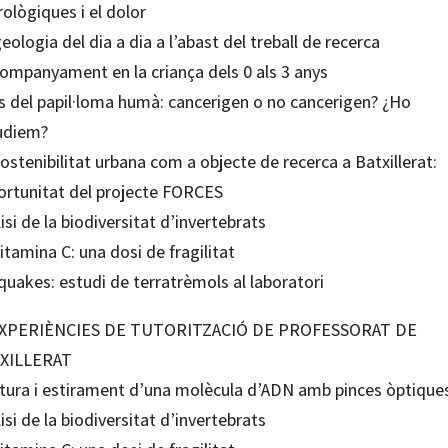
ològiques i el dolor
eologia del dia a dia a l’abast del treball de recerca
companyament en la criança dels 0 als 3 anys
us del papil·loma humà: cancerigen o no cancerigen? ¿Ho
udiem?
ostenibilitat urbana com a objecte de recerca a Batxillerat:
portunitat del projecte FORCES
isi de la biodiversitat d’invertebrats
itamina C: una dosi de fragilitat
quakes: estudi de terratrèmols al laboratori
 EXPERIÈNCIES DE TUTORITZACIÓ DE PROFESSORAT DE
XILLERAT
tura i estirament d’una molècula d’ADN amb pinces òptique
isi de la biodiversitat d’invertebrats