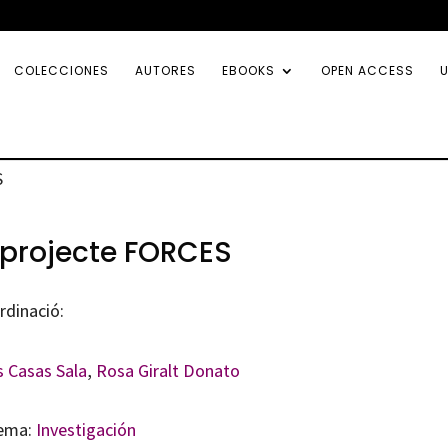
COLECCIONES
AUTORES
EBOOKS
OPEN ACCESS
U
S
 projecte FORCES
rdinació:
s Casas Sala
,
Rosa Giralt Donato
ema:
Investigación