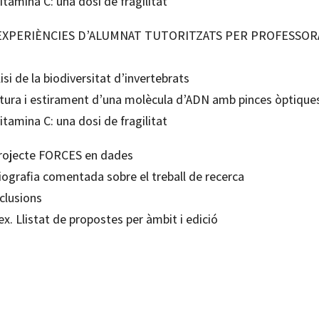
itamina C: una dosi de fragilitat
. EXPERIÈNCIES D’ALUMNAT TUTORITZATS PER PROFESSOR
isi de la biodiversitat d’invertebrats
tura i estirament d’una molècula d’ADN amb pinces òptique
itamina C: una dosi de fragilitat
projecte FORCES en dades
iografia comentada sobre el treball de recerca
clusions
x. Llistat de propostes per àmbit i edició
Sala; Rosa Giralt Donato
247