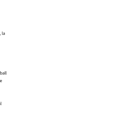
 la
ball
de
l