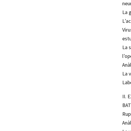
neur
La g
L’a
Vir
est
La s
l’o
Anàl
La v
Lab
II.
BAT
Rup
Anàl