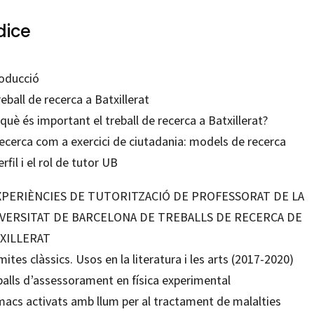
dice
roducció
reball de recerca a Batxillerat
què és important el treball de recerca a Batxillerat?
recerca com a exercici de ciutadania: models de recerca
erfil i el rol de tutor UB
EXPERIÈNCIES DE TUTORITZACIÓ DE PROFESSORAT DE LA
VERSITAT DE BARCELONA DE TREBALLS DE RECERCA DE
XILLERAT
mites clàssics. Usos en la literatura i les arts (2017-2020)
balls d’assessorament en física experimental
macs activats amb llum per al tractament de malalties