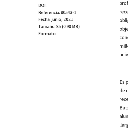
prof
DOI:
rece
Referencia: 80543-1
Fecha: junio, 2021
obli
Tamaño: 85 (0.90 MB)
obje
Formato:
cone
mill
univ
Es 
de r
rec
Batx
alu
llar