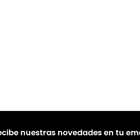
19308
ecibe nuestras novedades en tu ema