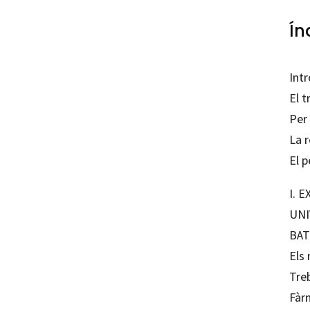
Ín
Int
El t
Per 
La 
El p
I. 
UNI
BAT
Els 
Tre
Fàr