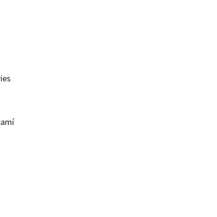
ies
 camí