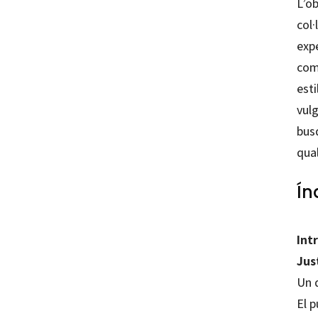
L’ob
col·
expe
com 
esti
vulg
busq
qual
Ín
Int
Jus
Un 
El p