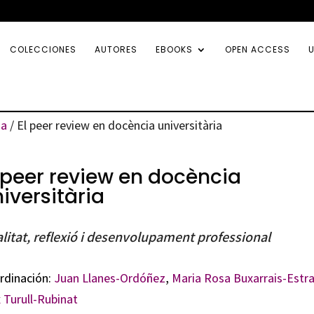
COLECCIONES
AUTORES
EBOOKS
OPEN ACCESS
U
ia
/ El peer review en docència universitària
 peer review en docència
iversitària
litat, reflexió i desenvolupament professional
rdinación:
Juan Llanes-Ordóñez
,
Maria Rosa Buxarrais-Estr
 Turull-Rubinat