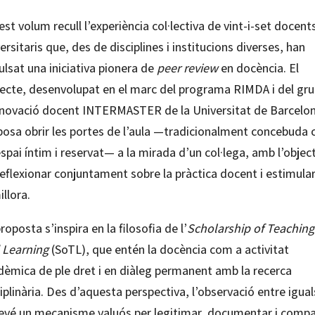
st volum recull l’experiència col·lectiva de vint-i-set docent
ersitaris que, des de disciplines i institucions diverses, han
lsat una iniciativa pionera de
peer review
en docència. El
jecte, desenvolupat en el marc del programa RIMDA i del gr
nnovació docent INTERMASTER de la Universitat de Barcelo
posa obrir les portes de l’aula —tradicionalment concebuda
spai íntim i reservat— a la mirada d’un col·lega, amb l’objec
eflexionar conjuntament sobre la pràctica docent i estimula
illora.
roposta s’inspira en la filosofia de l’
Scholarship of Teaching
 Learning
(SoTL), que entén la docència com a activitat
dèmica de ple dret i en diàleg permanent amb la recerca
iplinària. Des d’aquesta perspectiva, l’observació entre igual
evé un mecanisme valuós per legitimar, documentar i compa