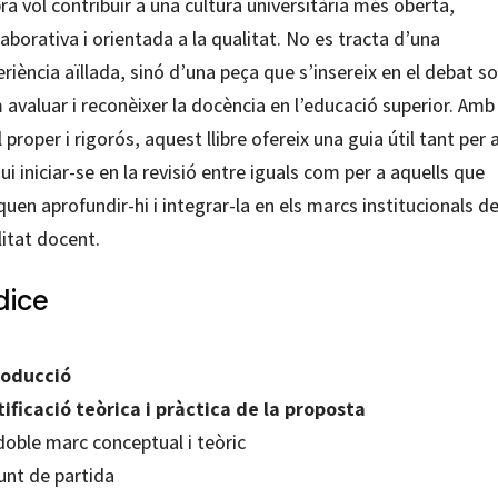
ra vol contribuir a una cultura universitària més oberta,
laborativa i orientada a la qualitat. No es tracta d’una
riència aïllada, sinó d’una peça que s’insereix en el debat s
avaluar i reconèixer la docència en l’educació superior. Amb
l proper i rigorós, aquest llibre ofereix una guia útil tant per 
ui iniciar-se en la revisió entre iguals com per a aquells que
uen aprofundir-hi i integrar-la en els marcs institucionals d
itat docent.
dice
roducció
tificació teòrica i pràctica de la proposta
doble marc conceptual i teòric
unt de partida