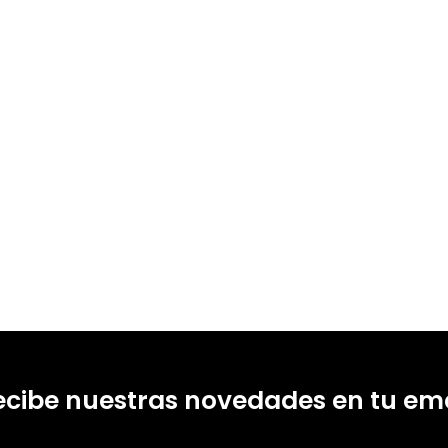
Ordóñez, Maria Rosa Buxarrais-Estrada, Max Turull-Rubinat
1817
ecibe nuestras novedades en tu ema