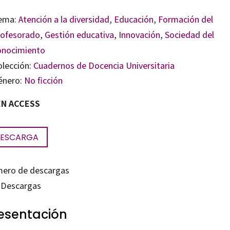
ema:
Atención a la diversidad
,
Educación
,
Formación del
rofesorado
,
Gestión educativa
,
Innovación
,
Sociedad del
onocimiento
olección:
Cuadernos de Docencia Universitaria
énero:
No ficción
N ACCESS
ESCARGA
ero de descargas
Descargas
esentación