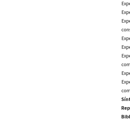
Expe
Expe
Expe
con
Expe
Exp
Expe
com
Expe
Expe
com
Sín
Rep
Bib