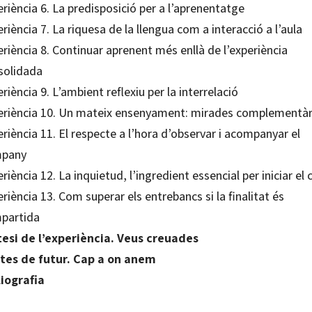
riència 6. La predisposició per a l’aprenentatge
riència 7. La riquesa de la llengua com a interacció a l’aula
riència 8. Continuar aprenent més enllà de l’experiència
solidada
riència 9. L’ambient reflexiu per la interrelació
eriència 10. Un mateix ensenyament: mirades complementàr
riència 11. El respecte a l’hora d’observar i acompanyar el
pany
riència 12. La inquietud, l’ingredient essencial per iniciar el
riència 13. Com superar els entrebancs si la finalitat és
partida
tesi de l’experiència. Veus creuades
tes de futur. Cap a on anem
liografia