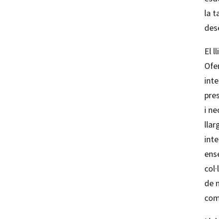
la 
des
El l
Ofe
int
pre
i ne
llar
inte
ense
col·
de 
com