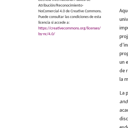
Atribución/Reconocimiento-
Aque
NoComercial 4.0 de Creative Commons.
Puede consultar las condiciones de esta
univ
licencia si accede a:
impu
https://creativecommons.org/licenses/
by-nc/4.0/
pro
d’i
pro
un e
de r
la m
La p
and
aca
disc
esd