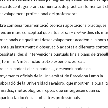
tasca docent, generant comunitats de pràctica i fomentant e
envolupament professional del professorat.
libre combina fonamentació teòrica i aportacions pràctiques.
reix un marc conceptual que situa el
peer review
dins els ma
ernacionals de qualitat i desenvolupament acadèmic, alhora 
senta un instrument d’observació adaptat a diferents conte
cessitats: des d’intervencions puntuals fins a plans de treball
g termini. A més, inclou tretze experiències reals —
rdisciplinàries i disciplinàries—, desenvolupades en
nyaments oficials de la Universitat de Barcelona i amb la
laboració de la Universidad Favaloro, que mostren la pluralit
mirades, metodologies i reptes que emergeixen quan es
parteix la docència amb altres professionals.