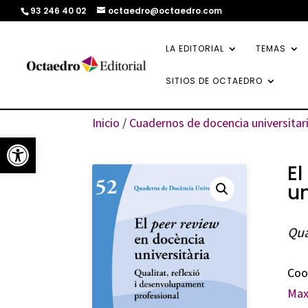
93 246 40 02
octaedro@octaedro.com
LA EDITORIAL
TEMAS
SITIOS DE OCTAEDRO
Inicio
/
Cuadernos de docencia universitar
Abrir barra de herramientas
El
un
Qua
Coo
Max