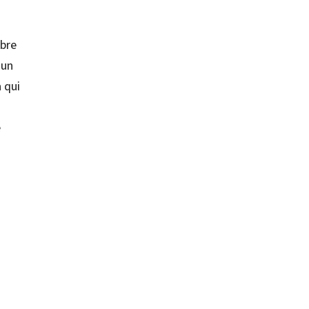
obre
 un
a qui
e