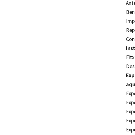
Ant
Bene
Imp
Rept
Conc
Ins
Fitx
Desp
Exp
aqu
Expe
Expe
Expe
Expe
Expe