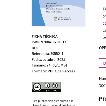
T
p
c
C
FICHA TÉCNICA
G
ISBN: 9788410791817
OPE
DOI:
Referencia: 80552-1
Fecha: octubre, 2025
D
Tamaño: 74 (0,71 MB)
Formato:
PDF Open Access
Núm
300
Pr
Esta publicación está sujeta a la
Licencia Internacional Pública de