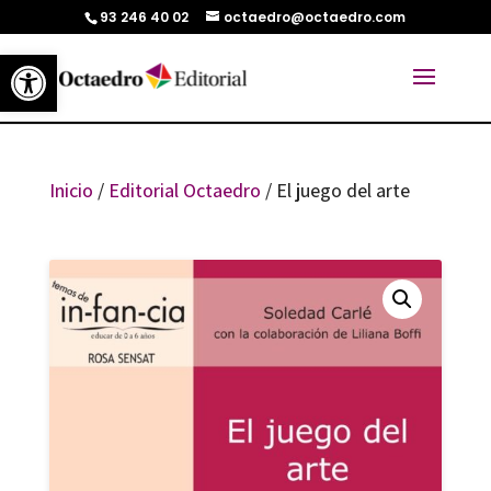
93 246 40 02
octaedro@octaedro.com
Abrir barra de herramientas
Inicio
/
Editorial Octaedro
/ El juego del arte