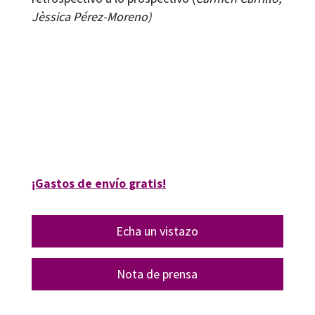
Jèssica Pérez-Moreno)
Carmen Carrillo; Jèssica Pérez-Moreno
9788417219338
16170-0
¡Gastos de envío gratis!
Echa un vistazo
Nota de prensa