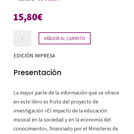
15,80
€
El
AÑADIR AL CARRITO
impacto
de
EDICIÓN IMPRESA
la
educación
Presentación
musical
escolar
La mayor parte de la información que se ofrece
cantidad
en este libro es fruto del proyecto de
investigación «El impacto de la educación
musical en la sociedad y en la economía del
conocimiento», financiado por el Ministerio de