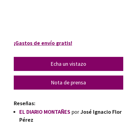
José Ignacio Flor Pérez
9788418083457
9084-0
¡Gastos de envío gratis!
Echa un vistazo
Nota de prensa
Reseñas:
EL DIARIO MONTAÑES
por
José Ignacio Flor
Pérez