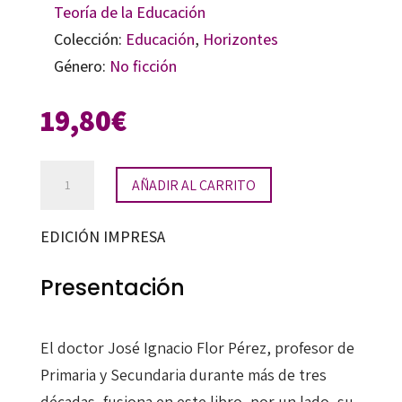
Teoría de la Educación
Colección:
Educación
,
Horizontes
Género:
No ficción
19,80
€
El
AÑADIR AL CARRITO
corazón
de
EDICIÓN IMPRESA
los
árboles
Presentación
cantidad
El doctor José Ignacio Flor Pérez, profesor de
Primaria y Secundaria durante más de tres
décadas, fusiona en este libro, por un lado, su