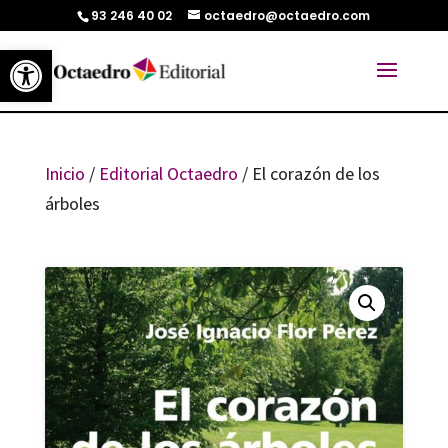
93 246 40 02
octaedro@octaedro.com
Abrir barra de herramientas
Inicio
/
Editorial Octaedro
/ El corazón de los
árboles