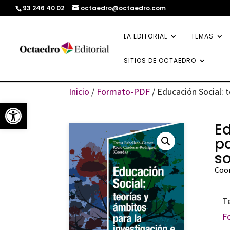
93 246 40 02
octaedro@octaedro.com
LA EDITORIAL
TEMAS
SITIOS DE OCTAEDRO
Inicio
/
Formato-PDF
/ Educación Social: 
Abrir barra de herramientas
Ed
pa
s
Coor
T
F