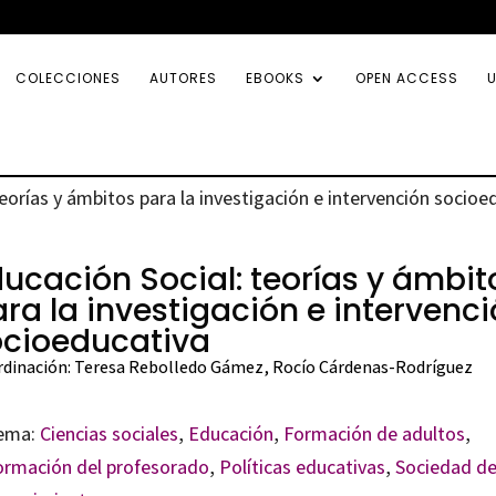
COLECCIONES
AUTORES
EBOOKS
OPEN ACCESS
U
teorías y ámbitos para la investigación e intervención socioe
ucación Social: teorías y ámbit
ra la investigación e intervenc
ocioeducativa
dinación:
Teresa Rebolledo Gámez
,
Rocío Cárdenas-Rodríguez
ema:
Ciencias sociales
,
Educación
,
Formación de adultos
,
ormación del profesorado
,
Políticas educativas
,
Sociedad de