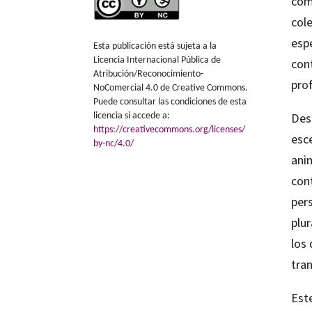
com
col
espe
Esta publicación está sujeta a la
Licencia Internacional Pública de
cont
Atribución/Reconocimiento-
prof
NoComercial 4.0 de Creative Commons.
Puede consultar las condiciones de esta
Des
licencia si accede a:
https://creativecommons.org/licenses/
esce
by-nc/4.0/
anim
cont
per
plur
los
tra
Est