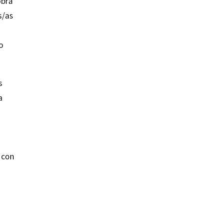
obra
s/as
o
s
a
 con