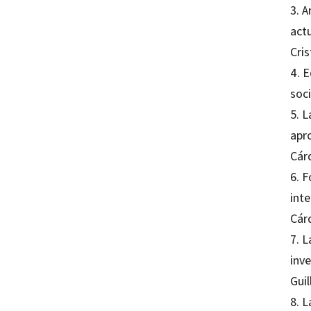
3. A
act
Cri
4. 
soc
5. L
apr
Cár
6. 
int
Cár
7. 
inve
Gui
8. L