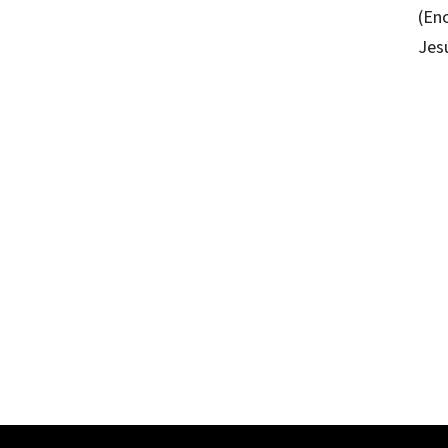
(En
Jes
Rocío Cárde
978841079
09706-1