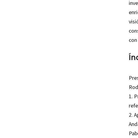
inv
enri
visi
con
con
Ín
Pre
Rod
1. P
ref
2. A
And
Pab