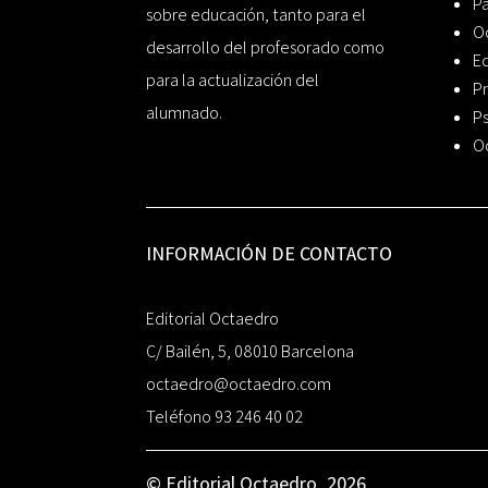
P
sobre educación, tanto para el
O
desarrollo del profesorado como
Ed
para la actualización del
Pr
alumnado.
Ps
O
INFORMACIÓN DE CONTACTO
Editorial Octaedro
C/ Bailén, 5, 08010 Barcelona
octaedro@octaedro.com
Teléfono 93 246 40 02
© Editorial Octaedro, 2026