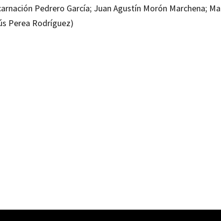
carnación Pedrero García; Juan Agustín Morón Marchena; Ma
ús Perea Rodríguez)
nas-Rodríguez, Teresa Rebolledo Gámez
1152