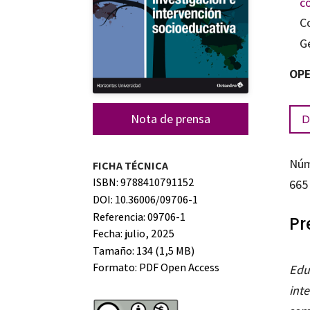
c
C
G
OPE
Nota de prensa
D
Núm
FICHA TÉCNICA
ISBN: 9788410791152
665
DOI: 10.36006/09706-1
Referencia: 09706-1
Pr
Fecha: julio, 2025
Tamaño: 134 (1,5 MB)
Formato:
PDF Open Access
Educ
int