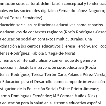
nimación sociocultural: delimitación conceptual y tendencia
uales en las sociedades digitales (Fernando López-Noguero;
stóbal Torres Fernández)
Educación social en instituciones educativas como espacios
ioeducativos de contextos reglados (Rocío Rodríguez-Casa
a educación social en contextos multiculturales. Una
oximación a los centros educativos (Teresa Terrón-Caro; Roc
denas-Rodríguez; Fabiola Ortega-de-Mora)
Fomento del interculturalismo con enfoque de género e
erseccional desde la intervención socioeducativa (Rocío
denas-Rodríguez; Teresa Terrón-Caro; Yolanda Pérez-Varela
La Educación para el Desarrollo como campo de intervención
stigación de la Educación Social (Esther Prieto Jiménez;
llermo Domínguez Fernández; M.ª Carmen Muñoz Díaz)
a educación para la salud en el sistema educativo español