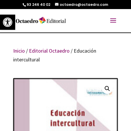
93 246 40 02
octaedro@octaedro.com
Abrir barra de herramientas
Inicio
/
Editorial Octaedro
/ Educación
intercultural