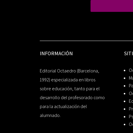
INFORMACIÓN
SIT
Oc
Editorial Octaedro (Barcelona,
Mú
1992) especializada en libros
P
sobre educación, tanto para el
O
desarrollo del profesorado como
Ed
para la actualización del
Pr
alumnado.
Ps
O