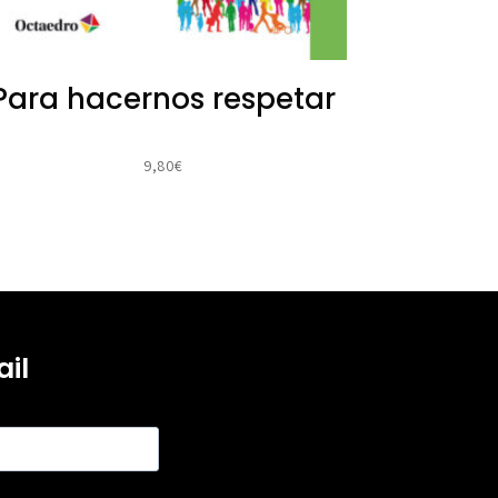
Para hacernos respetar
9,80
€
il