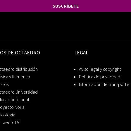
SUSCRÍBETE
IOS DE OCTAEDRO
LEGAL
taedro distribución
Aviso legal y copyright
sica y flamenco
Política de privacidad
assos
Información de transporte
ctaedro Universidad
ucación Infantil
oyecto Noria
icología
ctaedroTV