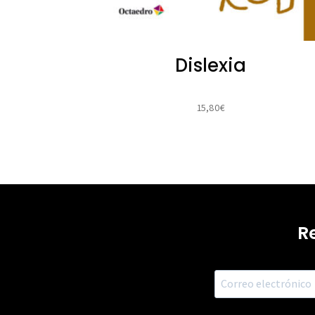
Dislexia
15,80
€
R