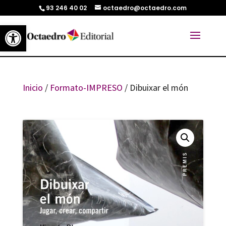
93 246 40 02
octaedro@octaedro.com
Abrir barra de herramientas
Inicio
/
Formato-IMPRESO
/ Dibuixar el món