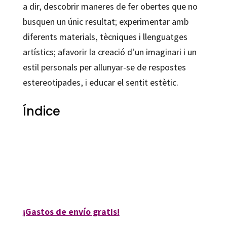
a dir, descobrir maneres de fer obertes que no
busquen un únic resultat; experimentar amb
diferents materials, tècniques i llenguatges
artístics; afavorir la creació d’un imaginari i un
estil personals per allunyar-se de respostes
estereotipades, i educar el sentit estètic.
Índice
Salvador Cidrás; Vicente Blanco
9788412279603
47873-0
¡Gastos de envío gratis!