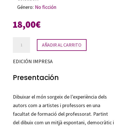
Género:
No ficción
18,00
€
Dibuixar
AÑADIR AL CARRITO
el
món
EDICIÓN IMPRESA
cantidad
Presentación
Dibuixar el món sorgeix de l’experiència dels
autors com a artistes i professors en una
facultat de formació del professorat. Partint
del dibuix com un mitjà espontani, democràtic i