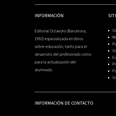
INFORMACIÓN
SIT
Oc
Editorial Octaedro (Barcelona,
Mú
1992) especializada en libros
P
sobre educación, tanto para el
O
desarrollo del profesorado como
Ed
para la actualización del
Pr
alumnado.
Ps
O
INFORMACIÓN DE CONTACTO