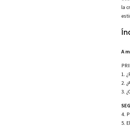
la c
esti
Ín
A m
PRI
1. ¿
2. 
3. 
SEG
4. 
5. E