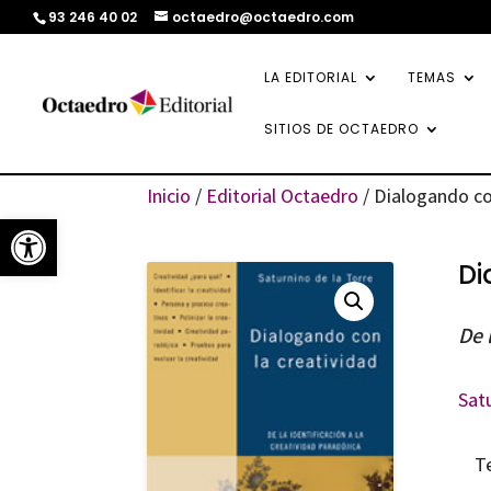
93 246 40 02
octaedro@octaedro.com
LA EDITORIAL
TEMAS
SITIOS DE OCTAEDRO
Inicio
/
Editorial Octaedro
/ Dialogando co
Abrir barra de herramientas
Di
De 
Satu
T