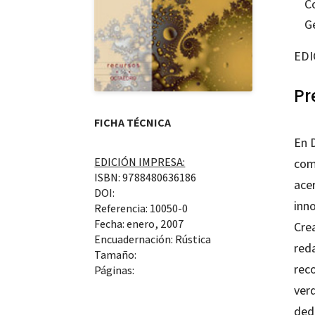
C
G
EDI
Pr
FICHA TÉCNICA
En 
EDICIÓN IMPRESA:
com
ISBN: 9788480636186
ace
DOI:
inn
Referencia: 10050-0
Fecha: enero, 2007
Crea
Encuadernación: Rústica
reda
Tamaño:
rec
Páginas:
verd
ded