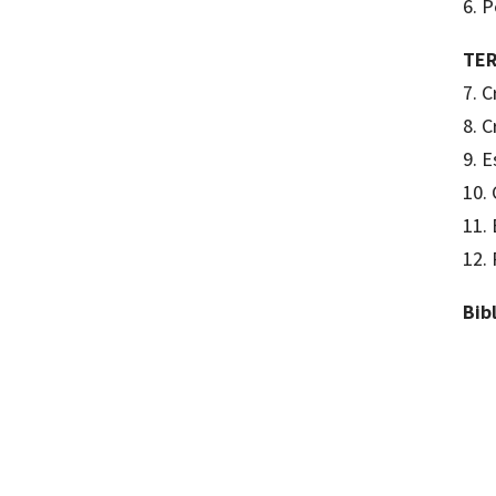
6. 
TER
7. C
8. C
9. E
10.
11. 
12. 
Bib
Saturn
97884
10050-