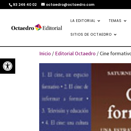
93 246 40 02
octaedro@octaedro.com
LA EDITORIAL
TEMAS
SITIOS DE OCTAEDRO
Inicio
/
Editorial Octaedro
/ Cine formativ
Abrir barra de herramientas