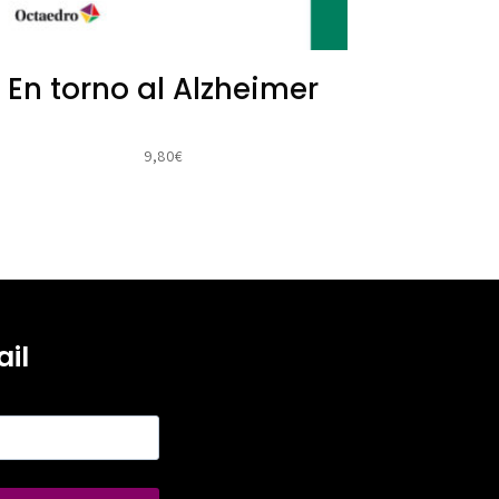
En torno al Alzheimer
9,80
€
il