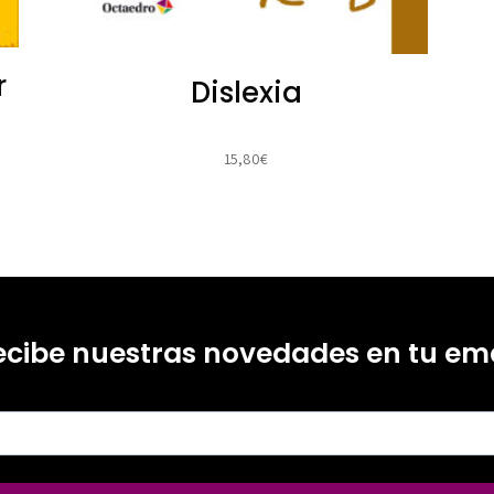
r
Dislexia
15,80
€
ecibe nuestras novedades en tu ema