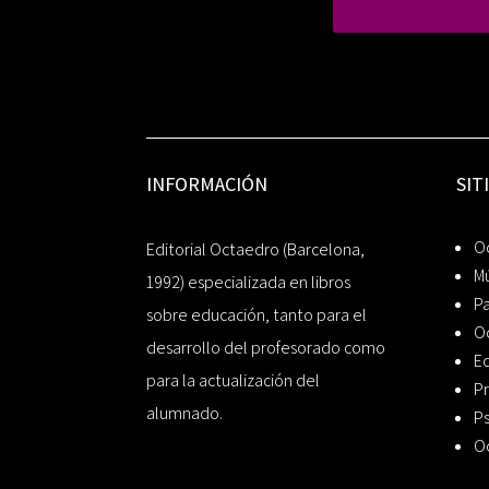
INFORMACIÓN
SIT
Oc
Editorial Octaedro (Barcelona,
Mú
1992) especializada en libros
P
sobre educación, tanto para el
O
desarrollo del profesorado como
Ed
para la actualización del
Pr
alumnado.
Ps
O