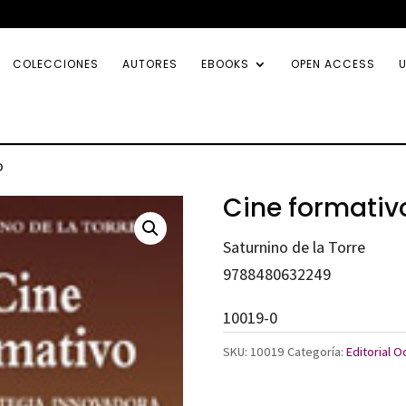
COLECCIONES
AUTORES
EBOOKS
OPEN ACCESS
U
o
Cine formativ
Saturnino de la Torre
9788480632249
10019-0
SKU:
10019
Categoría:
Editorial 