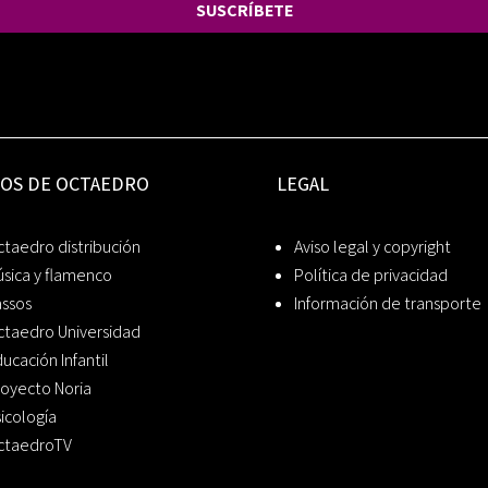
SUSCRÍBETE
IOS DE OCTAEDRO
LEGAL
taedro distribución
Aviso legal y copyright
sica y flamenco
Política de privacidad
assos
Información de transporte
ctaedro Universidad
ucación Infantil
oyecto Noria
icología
ctaedroTV