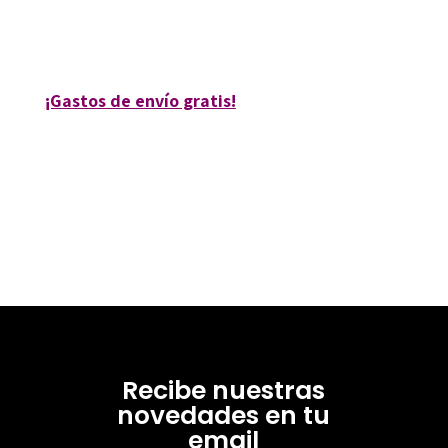
9788480635158
10039-0
¡Gastos de envío gratis!
Recibe nuestras
novedades en tu
email