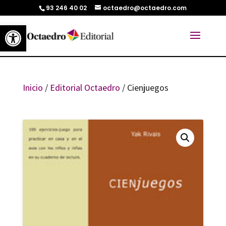
93 246 40 02
octaedro@octaedro.com
Abrir barra de herramientas
Inicio
/
Editorial Octaedro
/ Cienjuegos