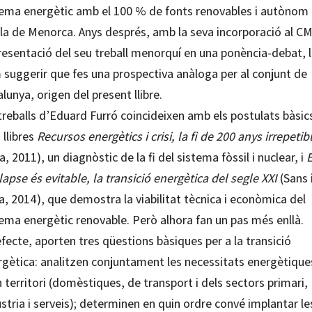
tema energètic amb el 100 % de fonts renovables i autònom 
illa de Menorca. Anys després, amb la seva incorporació al CM
resentació del seu treball menorquí en una ponència-debat, l
 suggerir que fes una prospectiva anàloga per al conjunt de
lunya, origen del present llibre.
treballs d’Eduard Furró coincideixen amb els postulats bàsic
 llibres
Recursos energètics i crisi, la fi de 200 anys irrepetib
a, 2011), un diagnòstic de la fi del sistema fòssil i nuclear, i
E
lapse és evitable, la transició energètica del segle XXI
(Sans 
a, 2014), que demostra la viabilitat tècnica i econòmica del
tema energètic renovable. Però alhora fan un pas més enllà.
fecte, aporten tres qüestions bàsiques per a la transició
rgètica: analitzen conjuntament les necessitats energètique
 territori (domèstiques, de transport i dels sectors primari,
stria i serveis); determinen en quin ordre convé implantar le