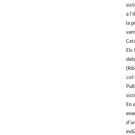
sis
a l’
la p
vam
Cata
Els 
dels
(Rib
col·
Pull
sis
En e
ene
d’un
indú