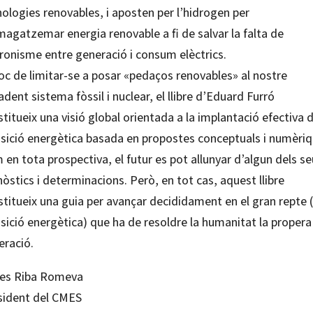
ologies renovables, i aposten per l’hidrogen per
agatzemar energia renovable a fi de salvar la falta de
cronisme entre generació i consum elèctrics.
oc de limitar-se a posar «pedaços renovables» al nostre
dent sistema fòssil i nuclear, el llibre d’Eduard Furró
titueix una visió global orientada a la implantació efectiva d
nsició energètica basada en propostes conceptuals i numèriq
en tota prospectiva, el futur es pot allunyar d’algun dels s
òstics i determinacions. Però, en tot cas, aquest llibre
titueix una guia per avançar decididament en el gran repte (
sició energètica) que ha de resoldre la humanitat la propera
eració.
les Riba Romeva
sident del CMES