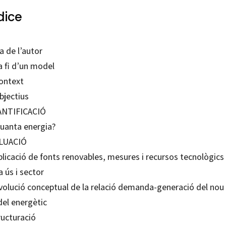
dice
a de l’autor
a fi d’un model
Context
bjectius
NTIFICACIÓ
Quanta energia?
LUACIÓ
plicació de fonts renovables, mesures i recursos tecnològics
 ús i sector
Evolució conceptual de la relació demanda-generació del nou
el energètic
ructuració