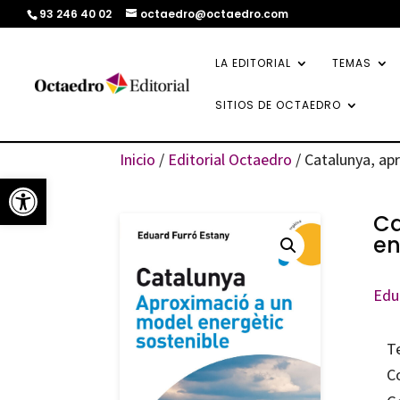
93 246 40 02
octaedro@octaedro.com
LA EDITORIAL
TEMAS
SITIOS DE OCTAEDRO
Inicio
/
Editorial Octaedro
/ Catalunya, ap
Abrir barra de herramientas
Ca
en
Edu
T
C