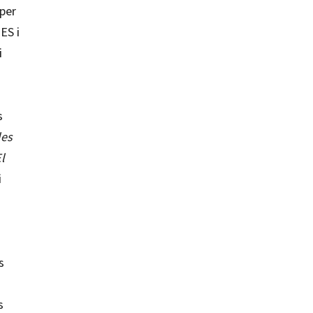
per
ES i
i
s
les
l
i
s
s