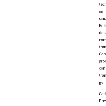
tecn
emm
sin
Enll
deca
cons
tra
Com 
pron
cons
tran
gen
Car
Pre