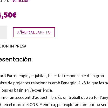
énero:
No ficción
4,50
€
alunya,
AÑADIR AL CARRITO
oximació
CIÓN IMPRESA
el
esentación
rgètic
enible
rd Furró, enginyer jubilat, ha estat responsable d’un gran
tidad
re de projectes relacionats amb l’energia. Això fa que les 
ions es basin en l’experiència.
rimer antecedent d’aquest llibre és un treball que va fer l’any
7, en el marc del GOB-Menorca, per explorar com podria ser