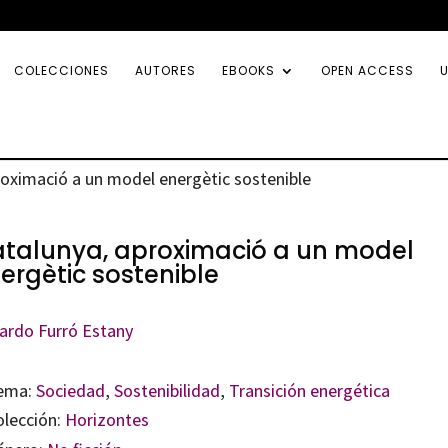
COLECCIONES
AUTORES
EBOOKS
OPEN ACCESS
U
roximació a un model energètic sostenible
talunya, aproximació a un model
ergètic sostenible
ardo Furró Estany
ema:
Sociedad
,
Sostenibilidad
,
Transición energética
olección:
Horizontes