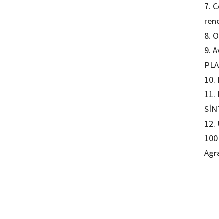
7. 
ren
8. 
9. A
PLA
10. 
11. 
SÍN
12.
100
Agr
Eduard
97884
80152