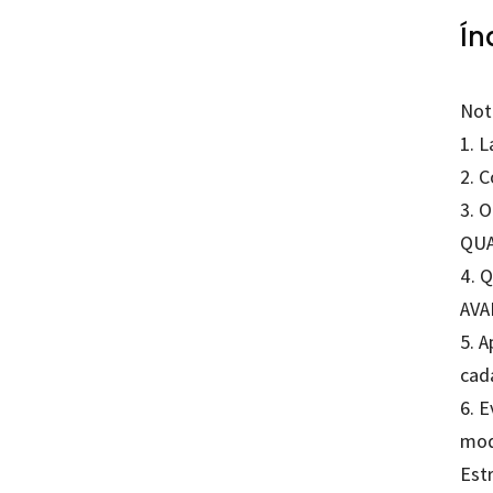
Ín
Not
1. L
2. 
3. O
QUA
4. 
AVA
5. A
cada
6. 
mod
Est