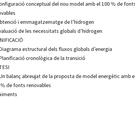
Configuració conceptual del nou model amb el 100 % de font
ovables
Obtenció i emmagatzematge de l’hidrogen
valuació de les necessitats globals d’hidrogen
NIFICACIÓ
Diagrama estructural dels fluxos globals d’energia
Planificació cronològica de la transició
TESI
 Un balanç abreujat de la proposta de model energètic amb e
 % de fonts renovables
aïments
o Furró Estany
99217475
-0