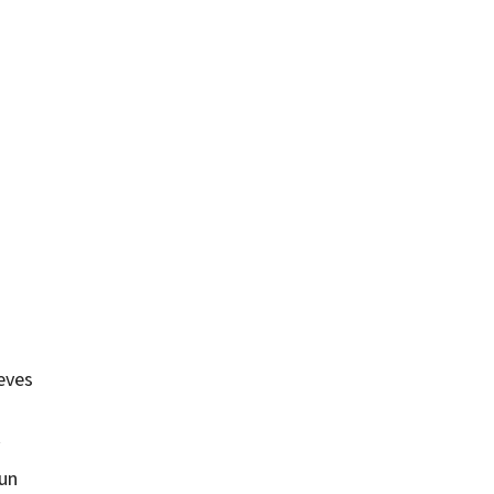
seves
 un