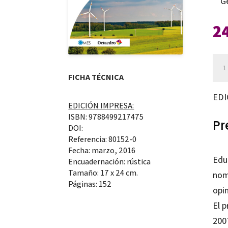
G
2
Cat
apr
FICHA TÉCNICA
a
EDI
EDICIÓN IMPRESA:
un
ISBN: 9788499217475
mod
Pr
DOI:
ene
Referencia: 80152-0
Fecha: marzo, 2016
sost
Edua
Encuadernación: rústica
can
Tamaño: 17 x 24 cm.
nomb
Páginas: 152
opin
El p
200