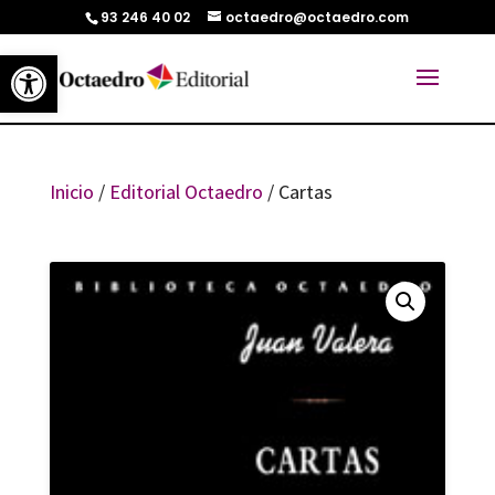
93 246 40 02
octaedro@octaedro.com
Abrir barra de herramientas
Inicio
/
Editorial Octaedro
/ Cartas