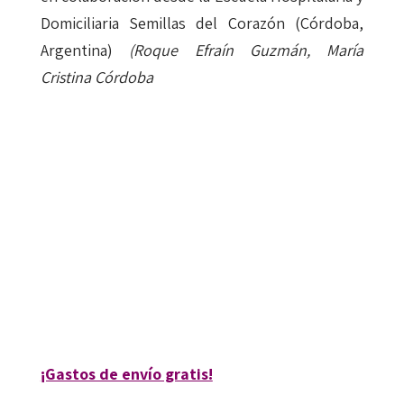
Domiciliaria Semillas del Corazón (Córdoba,
Argentina)
(Roque Efraín Guzmán, María
Cristina Córdoba
Jenny del Pilar González Blanco; María Cruz Molina Garuz; Tomás Mario
Arredondo Vallejos
9788417667399
9788418348372
08201-0
08201-4
¡Gastos de envío gratis!