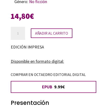
Género:
No ficción
14,80
€
Buenas
AÑADIR AL CARRITO
prácticas
e
EDICIÓN IMPRESA
innovación
en
Disponible en formato digital:
pedagogía
hospitalaria
COMPRAR EN OCTAEDRO EDITORIAL DIGITAL
cantidad
EPUB
9.99€
Presentación