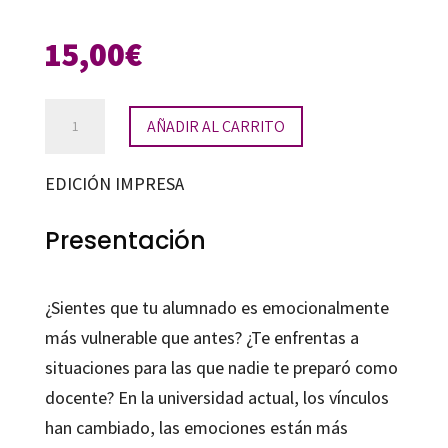
15,00
€
Botiquín
AÑADIR AL CARRITO
emocional
para
EDICIÓN IMPRESA
docentes
universitarios
Presentación
cantidad
¿Sientes que tu alumnado es emocionalmente
más vulnerable que antes? ¿Te enfrentas a
situaciones para las que nadie te preparó como
docente? En la universidad actual, los vínculos
han cambiado, las emociones están más