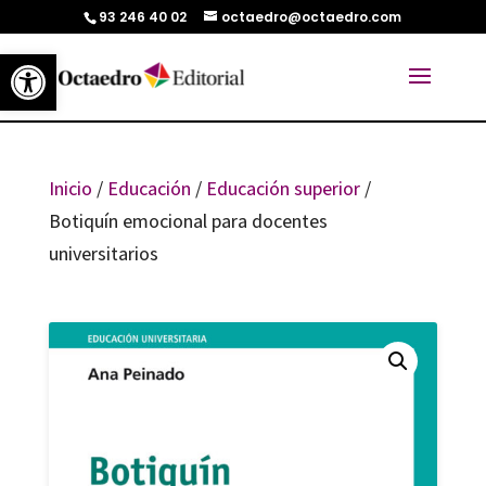
93 246 40 02
octaedro@octaedro.com
Abrir barra de herramientas
Inicio
/
Educación
/
Educación superior
/
Botiquín emocional para docentes
universitarios