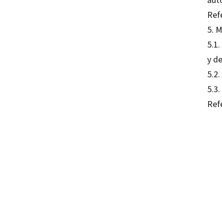
Refe
5. M
5.1
y d
5.2
5.3.
Refe
Virgin
97884
97884
16166
16166