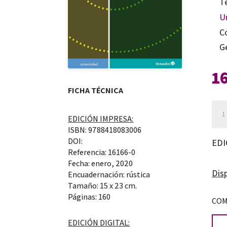
T
U
C
G
1
FICHA TÉCNICA
Aut
EDICIÓN IMPRESA:
doc
ISBN: 9788418083006
can
DOI:
EDI
Referencia: 16166-0
Fecha: enero, 2020
Disp
Encuadernación: rústica
Tamaño: 15 x 23 cm.
Páginas: 160
COM
EDICIÓN DIGITAL: