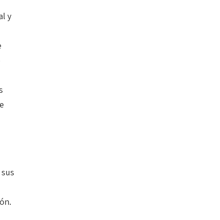
al y
e
e
s
de
 sus
u
ón.