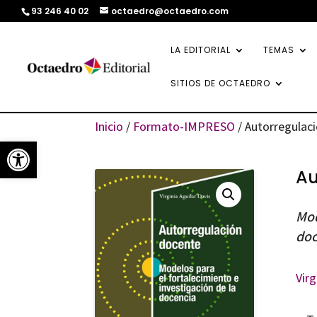
93 246 40 02
octaedro@octaedro.com
LA EDITORIAL
TEMAS
SITIOS DE OCTAEDRO
Inicio
/
Formato-IMPRESO
/ Autorregulac
Abrir barra de herramientas
Au
Mod
doc
Virg