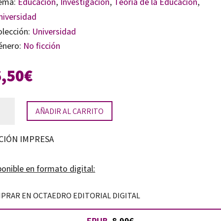
ema:
Educación
,
Investigación
,
Teoría de la Educación
,
niversidad
olección:
Universidad
énero:
No ficción
6,50
€
orregulación
AÑADIR AL CARRITO
ente
tidad
CIÓN IMPRESA
onible en formato digital:
PRAR EN OCTAEDRO EDITORIAL DIGITAL
EPUB
8.99€