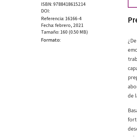
ISBN: 9788418615214
DOI:
Pr
Referencia: 16166-4
Fecha: febrero, 2021
Tamaño: 160 (0.50 MB)
Formato:
¿De
emo
tra
cap
pre
abor
de 
Basa
for
desd