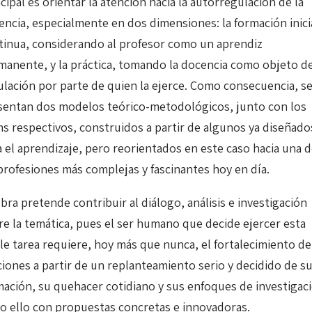
cipal es orientar la atención hacia la autorregulación de la
encia, especialmente en dos dimensiones: la formación inici
tinua, considerando al profesor como un aprendiz
manente, y la práctica, tomando la docencia como objeto d
ulación por parte de quien la ejerce. Como consecuencia, s
sentan dos modelos teórico-metodológicos, junto con los
ms respectivos, construidos a partir de algunos ya diseñado
a el aprendizaje, pero reorientados en este caso hacia una 
 profesiones más complejas y fascinantes hoy en día.
bra pretende contribuir al diálogo, análisis e investigación
re la temática, pues el ser humano que decide ejercer esta
le tarea requiere, hoy más que nunca, el fortalecimiento de
ciones a partir de un replanteamiento serio y decidido de s
mación, su quehacer cotidiano y sus enfoques de investigaci
o ello con propuestas concretas e innovadoras.