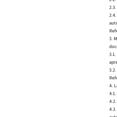
2.3
2.4.
aut
Refe
3. M
doc
3.1
apr
3.2
Refe
4. 
4.1
4.2
4.3.
aut