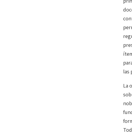
prin
doc
con
per
reg
pre
íte
par
las
La o
sob
nob
fun
for
Tod