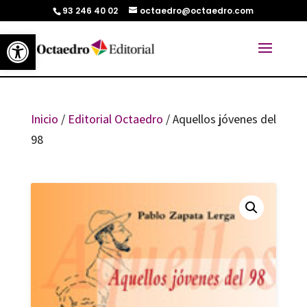
93 246 40 02
octaedro@octaedro.com
Abrir barra de herramientas
Inicio
/
Editorial Octaedro
/ Aquellos jóvenes del
98