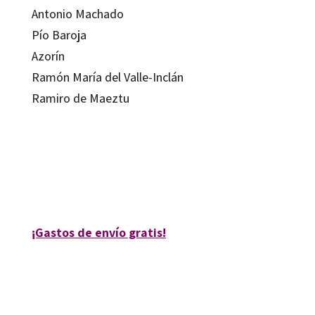
Antonio Machado
Pío Baroja
Azorín
Ramón María del Valle-Inclán
Ramiro de Maeztu
Pablo Zapata Lerga
9788480634373
12009-0
¡Gastos de envío gratis!