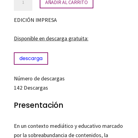
AÑADIR AL CARRITO
mediática
para
EDICIÓN IMPRESA
la
integración
Disponible en descarga gratuita:
educativa
de
descarga
la
IA
Número de descargas
cantidad
142
Descargas
Presentación
En un contexto mediático y educativo marcado
por la sobreabundancia de contenidos, la