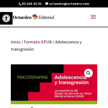
93 246 40 02
octaedro@octaedro.com
Abrir barra de herramientas
Inicio
/
Formato-EPUB
/ Adolescencia y
transgresión