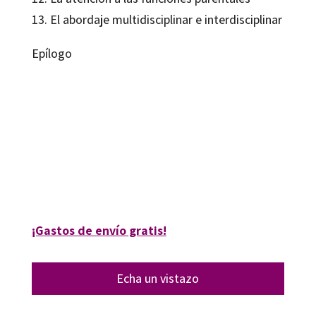
13. El abordaje multidisciplinar e interdisciplinar
Epílogo
Jorge Tió Rodriguez; Luis Mauri Mas; Pilar Raventós Sáenz
9788499215822
9788418083174
8010-0
8010-4
¡Gastos de envío gratis!
Echa un vistazo