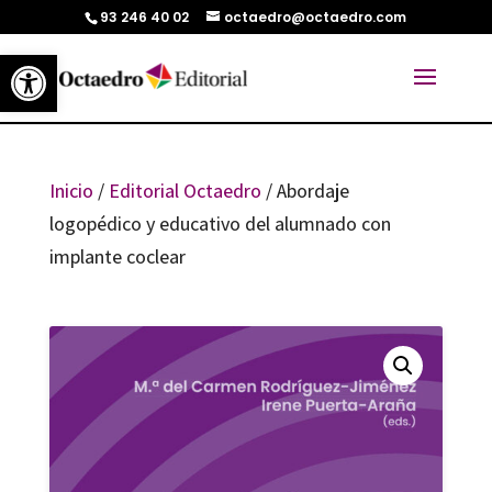
93 246 40 02
octaedro@octaedro.com
Abrir barra de herramientas
Inicio
/
Editorial Octaedro
/ Abordaje
logopédico y educativo del alumnado con
implante coclear