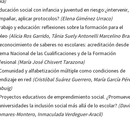
xá)
ducación social con infancia y juventud en riesgo:¿intervenir,
mpañar, aplicar protocolos?
(Elena Giménez Urraco)
rabajo y educación: reflexiones sobre la formación para el
leo
(Alicia Ros Garrido, Tânia Suely Antonelli Marcelino Br
Reconocimiento de saberes no escolares: acreditación desde 
tema Nacional de las Cualificaciones y de la Formación
fesional
(María José Chisvert Tarazona)
 Comunidad y alfabetización múltiple como condiciones de
endizaje en red
(Cristóbal Suárez Guerrero, María García Pér
abuig)
 Proyectos educativos de emprendimiento social. ¿Promuev
universidades la inclusión social más allá de lo escolar?
(Davi
omares-Montero, Inmaculada Verdeguer-Aracil)