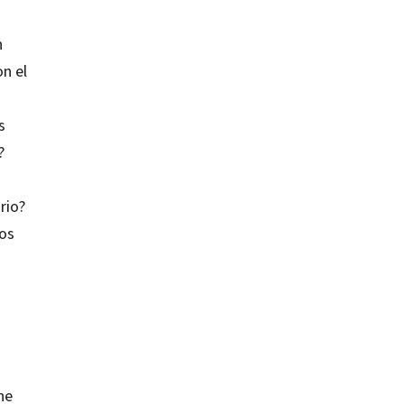
n
on el
s
?
rio?
los
ne