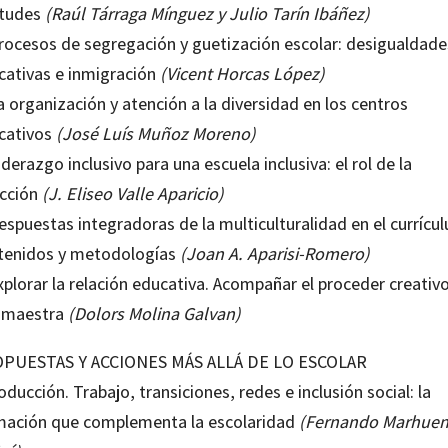
itudes
(Raúl Tárraga Mínguez y Julio Tarín Ibáñez)
Procesos de segregación y guetización escolar: desigualdade
cativas e inmigración
(Vicent Horcas López)
a organización y atención a la diversidad en los centros
cativos
(José Luís Muñoz Moreno)
iderazgo inclusivo para una escuela inclusiva: el rol de la
ección
(J. Eliseo Valle Aparicio)
espuestas integradoras de la multiculturalidad en el currícu
tenidos y metodologías
(Joan A. Aparisi-Romero)
xplorar la relación educativa. Acompañar el proceder creativ
 maestra
(Dolors Molina Galvan)
PUESTAS Y ACCIONES MÁS ALLÁ DE LO ESCOLAR
oducción. Trabajo, transiciones, redes e inclusión social: la
mación que complementa la escolaridad
(Fernando Marhue