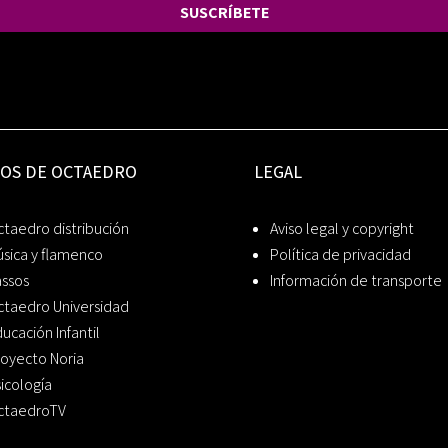
SUSCRÍBETE
IOS DE OCTAEDRO
LEGAL
taedro distribución
Aviso legal y copyright
sica y flamenco
Política de privacidad
assos
Información de transporte
ctaedro Universidad
ucación Infantil
oyecto Noria
icología
ctaedroTV