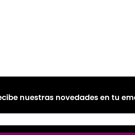
 Ros Garrido; María José Chisvert Tarazona; Vicent Horcas López
99214948
0
ecibe nuestras novedades en tu ema