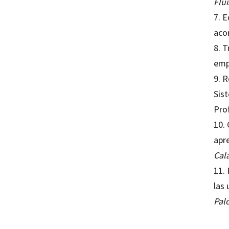
Flui
7. E
aco
8. T
emp
9. 
Sis
Pro
10.
apr
Cal
11.
las 
Pal