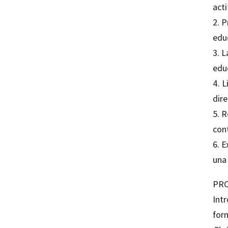
act
2. 
edu
3. L
edu
4. L
dir
5. R
con
6. E
una
PRO
Intr
for