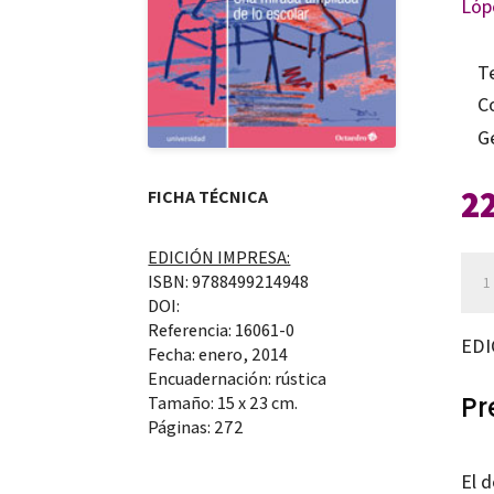
Lóp
T
C
G
2
FICHA TÉCNICA
EDICIÓN IMPRESA:
A
ISBN: 9788499214948
pro
DOI:
Referencia: 16061-0
de
EDI
Fecha: enero, 2014
la
Encuadernación: rústica
incl
Pr
Tamaño: 15 x 23 cm.
Páginas: 272
edu
can
El d