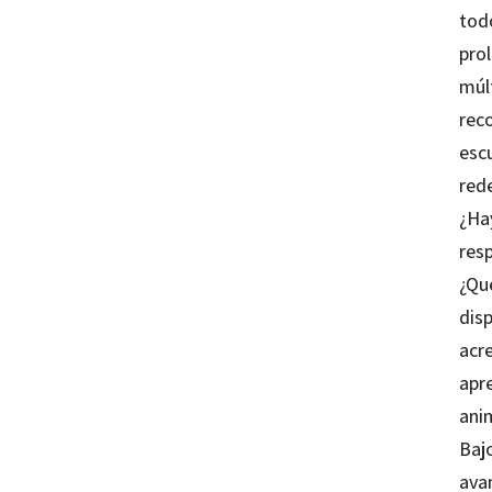
tod
pro
múlt
rec
escu
red
¿Hay
resp
¿Qué
dis
acr
apr
anim
Bajo
avan