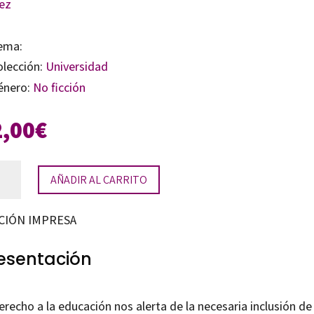
ez
ema:
olección:
Universidad
énero:
No ficción
2,00
€
AÑADIR AL CARRITO
pósito
CIÓN IMPRESA
usión
esentación
cativa
tidad
erecho a la educación nos alerta de la necesaria inclusión de