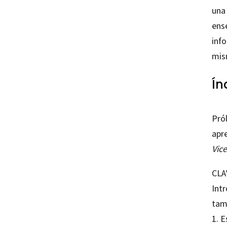
una 
ense
info
mis
Ín
Pró
apr
Vic
CLA
Int
tam
1. E