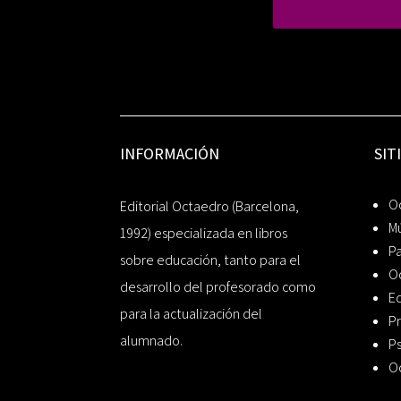
INFORMACIÓN
SIT
Oc
Editorial Octaedro (Barcelona,
Mú
1992) especializada en libros
P
sobre educación, tanto para el
O
desarrollo del profesorado como
Ed
para la actualización del
Pr
alumnado.
Ps
O