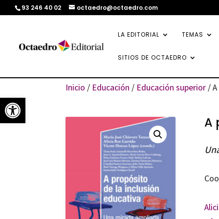
93 246 40 02
octaedro@octaedro.com
LA EDITORIAL
TEMAS
SITIOS DE OCTAEDRO
Inicio
/
Educación
/
Educación superior
/ A
Abrir barra de herramientas
A 
Una
Coo
Alic