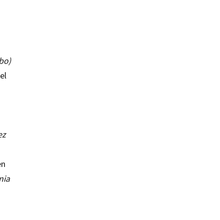
abo)
el
ez
en
nia