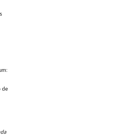
s
lum:
o de
nda