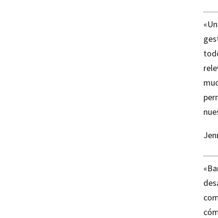
«Un
ges
todo
rel
muc
per
nue
Jen
«Bar
des
com
cómo