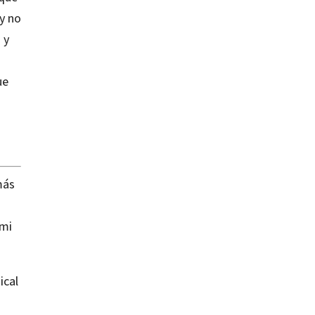
y no
 y
ue
más
 mi
ical