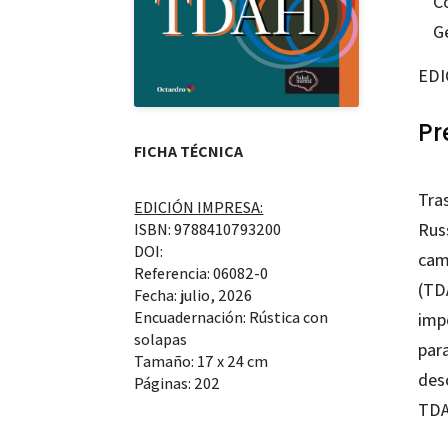
C
G
EDI
Pr
FICHA TÉCNICA
Tras
EDICIÓN IMPRESA:
Russ
ISBN: 9788410793200
DOI:
cam
Referencia: 06082-0
(TD
Fecha: julio, 2026
Encuadernación: Rústica con
imp
solapas
para
Tamaño: 17 x 24 cm
des
Páginas: 202
TDA