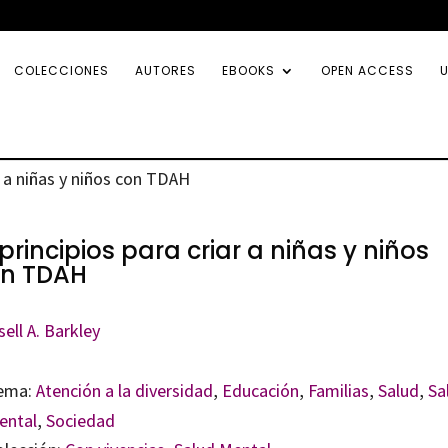
COLECCIONES
AUTORES
EBOOKS
OPEN ACCESS
U
ar a niñas y niños con TDAH
 principios para criar a niñas y niños
on TDAH
ell A. Barkley
ema:
Atención a la diversidad
,
Educación
,
Familias
,
Salud
,
Sa
ental
,
Sociedad