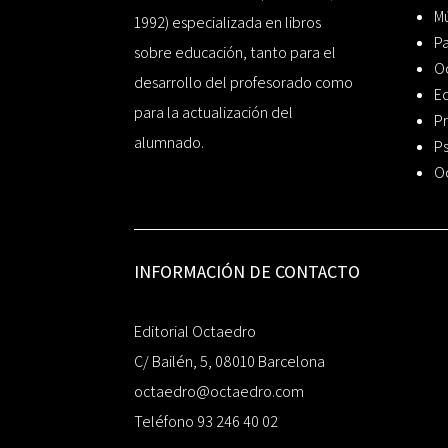
Mú
1992) especializada en libros
P
sobre educación, tanto para el
O
desarrollo del profesorado como
Ed
para la actualización del
Pr
alumnado.
Ps
O
INFORMACIÓN DE CONTACTO
Editorial Octaedro
C/ Bailén, 5, 08010 Barcelona
octaedro@octaedro.com
Teléfono 93 246 40 02