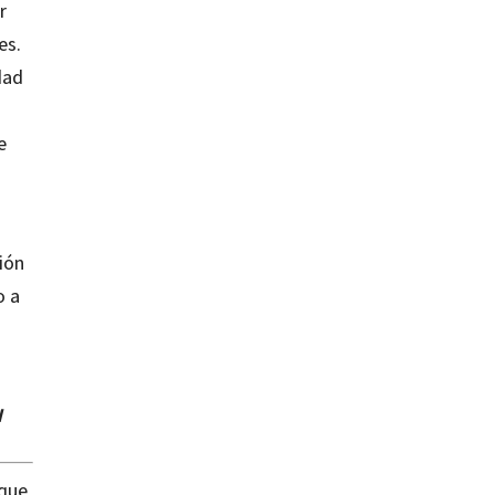
r
es.
dad
e
ión
o a
H
rque