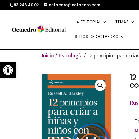
93 246 40 02
octaedro@octaedro.com
LA EDITORIAL
TEMAS
SITIOS DE OCTAEDRO
Inicio
/
Psicología
/ 12 principios para cri
Abrir barra de herramientas
12
c
Russ
T
M