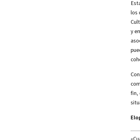
Esta
los
Cult
y e
aso
pued
cohe
Con
com
fin,
situ
Elo
«Cu