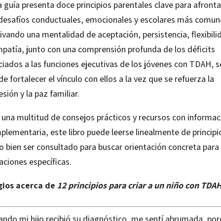
 guía presenta doce principios parentales clave para afronta
 desafíos conductuales, emocionales y escolares más comun
ivando una mentalidad de aceptación, persistencia, flexibili
mpatía, junto con una comprensión profunda de los déficits
ciados a las funciones ejecutivas de los jóvenes con TDAH, s
e fortalecer el vínculo con ellos a la vez que se refuerza la
sión y la paz familiar.
 una multitud de consejos prácticos y recursos con informac
plementaria, este libro puede leerse linealmente de principi
 o bien ser consultado para buscar orientación concreta para
aciones específicas.
gios acerca de
12 principios para criar a un niño con TDA
ando mi hijo recibió su diagnóstico, me sentí abrumada, po