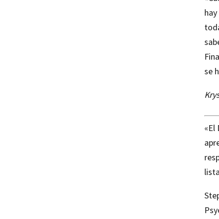
hay
toda
sab
Fin
se h
Krys
«El
apr
resp
lis
Step
Psyc