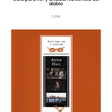
diablo
9,00
€