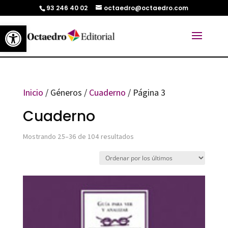
93 246 40 02
octaedro@octaedro.com
Abrir barra de herramientas
Inicio
/ Géneros /
Cuaderno
/ Página 3
Cuaderno
Ordenado
Mostrando 25–36 de 104 resultados
por
los
últimos