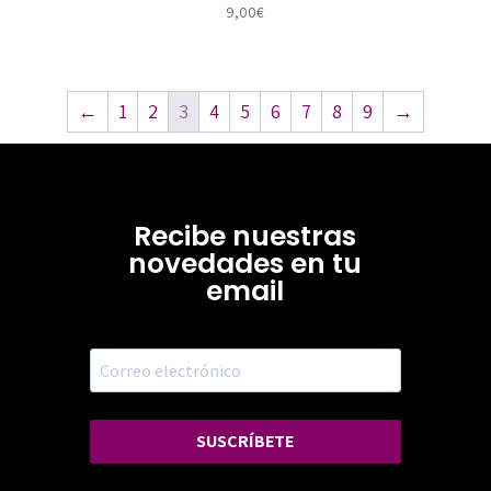
9,00
€
←
1
2
3
4
5
6
7
8
9
→
Recibe nuestras
novedades en tu
email
SUSCRÍBETE