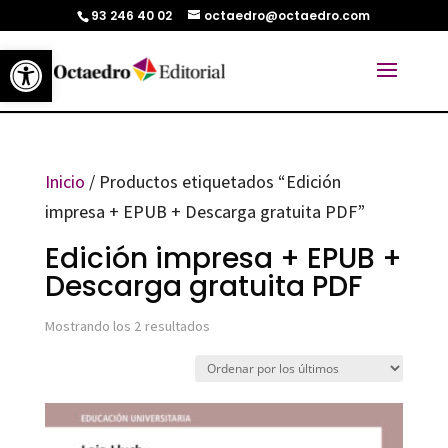
93 246 40 02
octaedro@octaedro.com
Abrir barra de herramientas
Inicio
/ Productos etiquetados “Edición
impresa + EPUB + Descarga gratuita PDF”
Edición impresa + EPUB +
Descarga gratuita PDF
Ordenado
Mostrando los 2 resultados
por
los
últimos