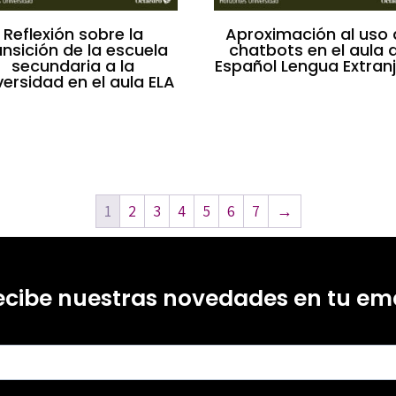
Reflexión sobre la
Aproximación al uso 
ansición de la escuela
chatbots en el aula 
secundaria a la
Español Lengua Extran
versidad en el aula ELA
1
2
3
4
5
6
7
→
ecibe nuestras novedades en tu ema