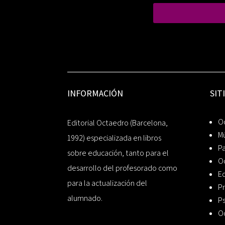
INFORMACIÓN
SIT
Oc
Editorial Octaedro (Barcelona,
Mú
1992) especializada en libros
P
sobre educación, tanto para el
O
desarrollo del profesorado como
Ed
para la actualización del
Pr
alumnado.
Ps
O