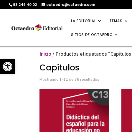
93 246 40 02
octaedro@octaedro.com
LA EDITORIAL
TEMAS
SITIOS DE OCTAEDRO
Inicio
/ Productos etiquetados “Capítulos
Abrir barra de herramientas
Capítulos
Ordenado
Mostrando 1–12 de 76 resultados
por
los
últimos