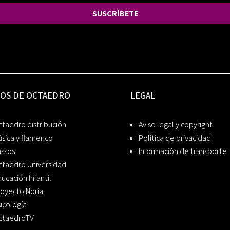
SUSCRÍBETE
IOS DE OCTAEDRO
LEGAL
taedro distribución
Aviso legal y copyright
sica y flamenco
Política de privacidad
assos
Información de transporte
ctaedro Universidad
ucación Infantil
oyecto Noria
icología
ctaedroTV