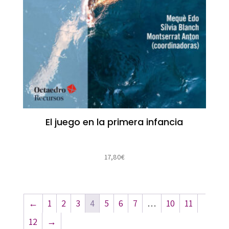
El juego en la primera infancia
17,80
€
←
1
2
3
4
5
6
7
…
10
11
12
→