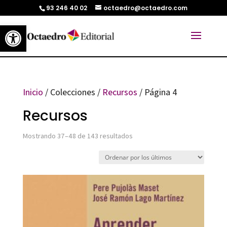
93 246 40 02
octaedro@octaedro.com
Abrir barra de herramientas
Inicio
/ Colecciones /
Recursos
/ Página 4
Recursos
Ordenado
Mostrando 37–48 de 143 resultados
por
los
últimos