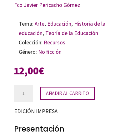
Fco Javier Pericacho Gómez
Tema:
Arte
,
Educación
,
Historia de la
educación
,
Teoría de la Educación
Colección:
Recursos
Género:
No ficción
12,00
€
Educación
AÑADIR AL CARRITO
y
crítica:
EDICIÓN IMPRESA
viñetas
para
Presentación
una