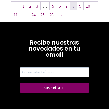
←
1
2
3
…
5
6
7
8
9
10
11
…
24
25
26
→
Recibe nuestras
novedades en tu
email
SUSCRÍBETE