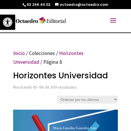
93 246 40 02
octaedro@octaedro.com
Abrir barra de herramientas
Inicio
/ Colecciones /
Horizontes
Universidad
/ Página 8
Horizontes Universidad
Ordenado
Mostrando 85–96 de 309 resultados
por
los
últimos