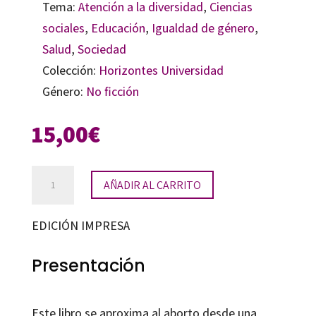
Tema:
Atención a la diversidad
,
Ciencias
sociales
,
Educación
,
Igualdad de género
,
Salud
,
Sociedad
Colección:
Horizontes Universidad
Género:
No ficción
15,00
€
Aborto
AÑADIR AL CARRITO
y
síndrome
EDICIÓN IMPRESA
de
Down
Presentación
cantidad
Este libro se aproxima al aborto desde una