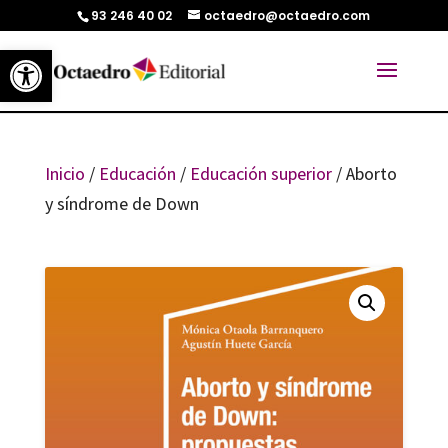
93 246 40 02
octaedro@octaedro.com
Abrir barra de herramientas
Inicio
/
Educación
/
Educación superior
/ Aborto
y síndrome de Down