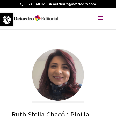
93 246 40 02
octaedro@octaedro.com
Abrir barra de herramientas
Ruth Stella Chacón Pinilla