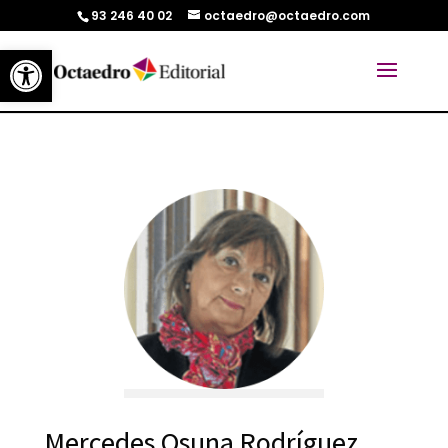
93 246 40 02
octaedro@octaedro.com
Abrir barra de herramientas
Mercedes Osuna Rodríguez