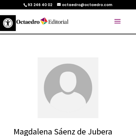
93 246 40 02
octaedro@octaedro.com
Abrir barra de herramientas
Magdalena Sáenz de Jubera