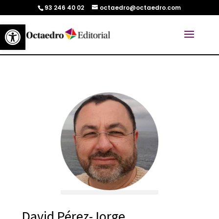
93 246 40 02
octaedro@octaedro.com
Abrir barra de herramientas
David Pérez-Jorge