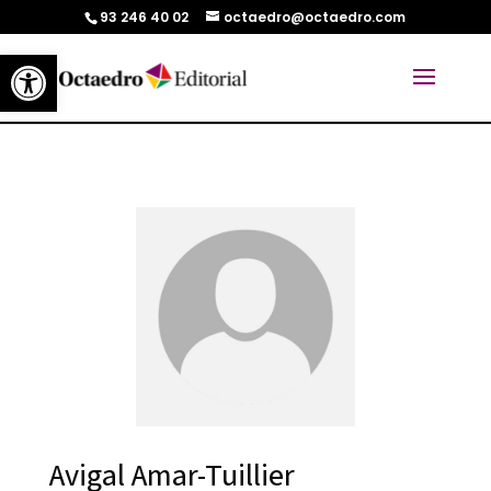
93 246 40 02
octaedro@octaedro.com
Abrir barra de herramientas
Avigal Amar-Tuillier