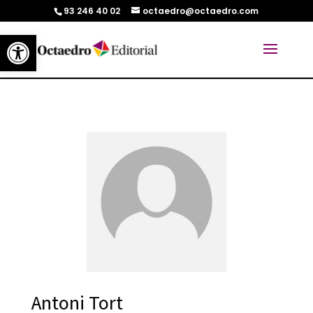
93 246 40 02
octaedro@octaedro.com
Abrir barra de herramientas
Antoni Tort