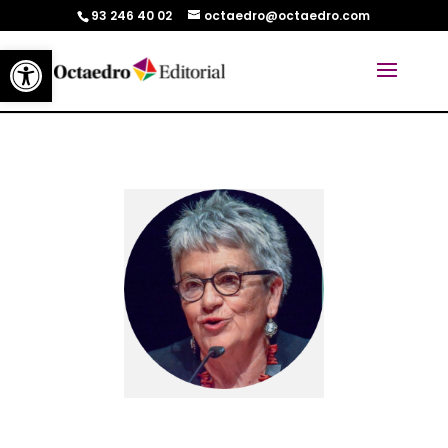
93 246 40 02
octaedro@octaedro.com
Abrir barra de herramientas