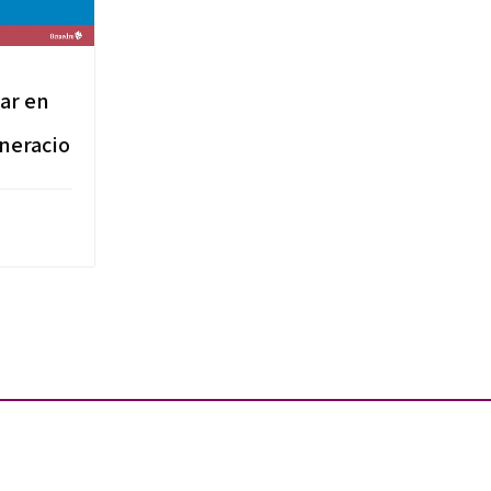
ar en
neracio