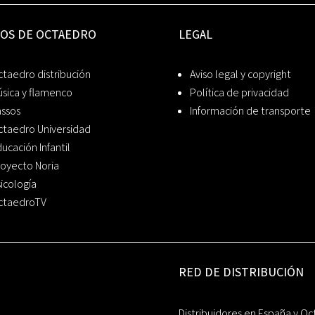
IOS DE OCTAEDRO
LEGAL
taedro distribución
Aviso legal y copyright
sica y flamenco
Política de privacidad
assos
Información de transporte
ctaedro Universidad
ucación Infantil
oyecto Noria
icología
ctaedroTV
RED DE DISTRIBUCIÓN
Distribuidores en España y Oc