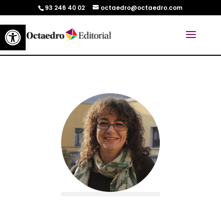
93 246 40 02
octaedro@octaedro.com
Abrir barra de herramientas