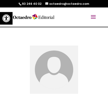
93 246 40 02
octaedro@octaedro.com
Abrir barra de herramientas